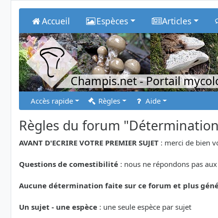
Accueil
Espèces
Articles
Champis.net
- Portail myco
Accès rapide
Règles
Aide
Règles du forum "Déterminatio
AVANT D'ECRIRE VOTRE PREMIER SUJET
: merci de bien v
Questions de comestibilité
: nous ne répondons pas aux 
Aucune détermination faite sur ce forum et plus géné
Un sujet - une espèce
: une seule espèce par sujet