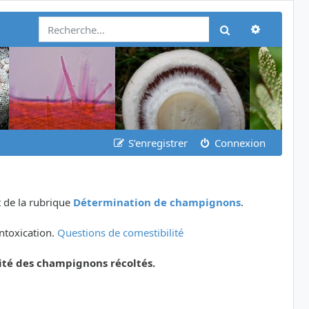
Recherch
Rechercher
S’enregistrer
Connexion
 de la rubrique
Détermination de champignons
.
ntoxication.
Questions de comestibilité
ité des champignons récoltés.