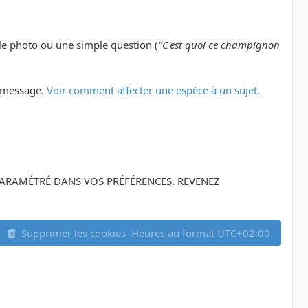
le photo ou une simple question (
"C'est quoi ce champignon
er message.
Voir comment affecter une espèce à un sujet.
Z PARAMÉTRÉ DANS VOS PRÉFÉRENCES. REVENEZ
Supprimer les cookies
Heures au format
UTC+02:00