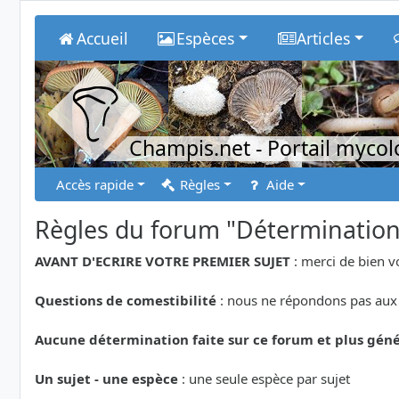
Accueil
Espèces
Articles
Champis.net
- Portail myco
Accès rapide
Règles
Aide
Règles du forum "Déterminatio
AVANT D'ECRIRE VOTRE PREMIER SUJET
: merci de bien v
Questions de comestibilité
: nous ne répondons pas aux 
Aucune détermination faite sur ce forum et plus géné
Un sujet - une espèce
: une seule espèce par sujet