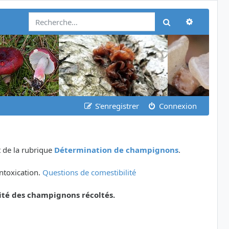
Recherch
Rechercher
S’enregistrer
Connexion
 de la rubrique
Détermination de champignons
.
ntoxication.
Questions de comestibilité
ité des champignons récoltés.