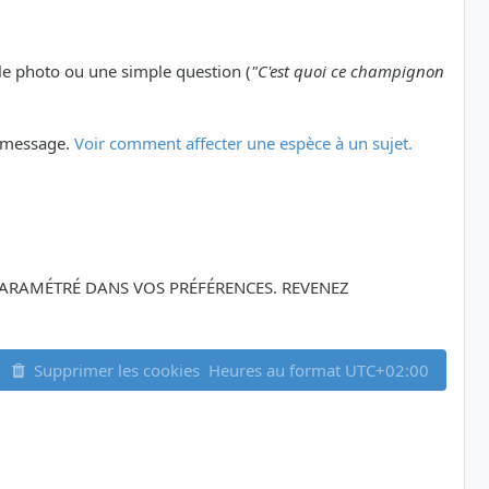
le photo ou une simple question (
"C'est quoi ce champignon
er message.
Voir comment affecter une espèce à un sujet.
Z PARAMÉTRÉ DANS VOS PRÉFÉRENCES. REVENEZ
Supprimer les cookies
Heures au format
UTC+02:00