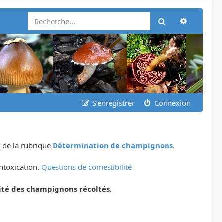
Recherch
Rechercher
S’enregistrer
Connexion
 de la rubrique
Détermination de champignons
.
ntoxication.
Questions de comestibilité
ité des champignons récoltés.