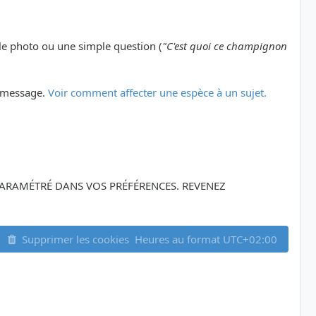
le photo ou une simple question (
"C'est quoi ce champignon
er message.
Voir comment affecter une espèce à un sujet.
Z PARAMÉTRÉ DANS VOS PRÉFÉRENCES. REVENEZ
Supprimer les cookies
Heures au format
UTC+02:00