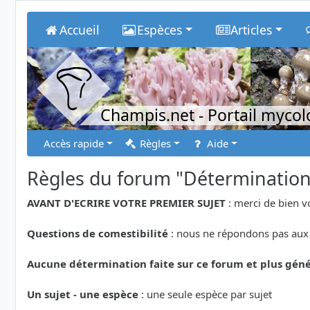
Accueil
Espèces
Articles
Champis.net
- Portail myco
Accès rapide
Règles
Aide
Règles du forum "Déterminatio
AVANT D'ECRIRE VOTRE PREMIER SUJET
: merci de bien v
Questions de comestibilité
: nous ne répondons pas aux 
Aucune détermination faite sur ce forum et plus géné
Un sujet - une espèce
: une seule espèce par sujet