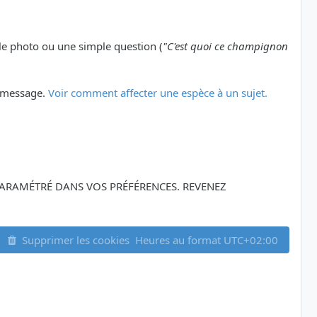
le photo ou une simple question (
"C'est quoi ce champignon
er message.
Voir comment affecter une espèce à un sujet.
Z PARAMÉTRÉ DANS VOS PRÉFÉRENCES. REVENEZ
Supprimer les cookies
Heures au format
UTC+02:00