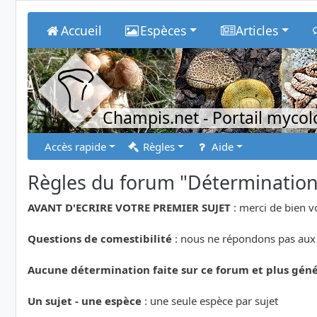
Accueil
Espèces
Articles
Champis.net
- Portail myco
Accès rapide
Règles
Aide
Règles du forum "Déterminatio
AVANT D'ECRIRE VOTRE PREMIER SUJET
: merci de bien v
Questions de comestibilité
: nous ne répondons pas aux 
Aucune détermination faite sur ce forum et plus géné
Un sujet - une espèce
: une seule espèce par sujet