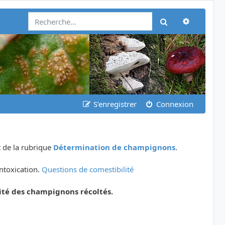
Recherch
Rechercher
S’enregistrer
Connexion
 de la rubrique
Détermination de champignons
.
ntoxication.
Questions de comestibilité
ité des champignons récoltés.