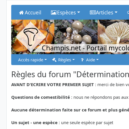
Accueil
Espèces
Articles
Champis.net
- Portail myco
Accès rapide
Règles
Aide
Règles du forum "Déterminatio
AVANT D'ECRIRE VOTRE PREMIER SUJET
: merci de bien v
Questions de comestibilité
: nous ne répondons pas aux 
Aucune détermination faite sur ce forum et plus géné
Un sujet - une espèce
: une seule espèce par sujet