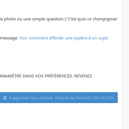
le photo ou une simple question (
"C'est quoi ce champignon
er message.
Voir comment affecter une espèce à un sujet.
Z PARAMÉTRÉ DANS VOS PRÉFÉRENCES. REVENEZ
Supprimer les cookies
Heures au format
UTC+02:00