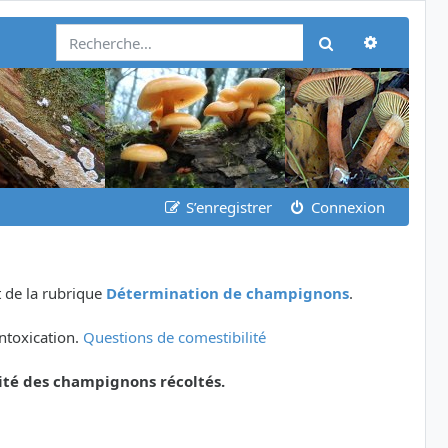
Recherch
Rechercher
S’enregistrer
Connexion
 de la rubrique
Détermination de champignons
.
ntoxication.
Questions de comestibilité
ité des champignons récoltés.