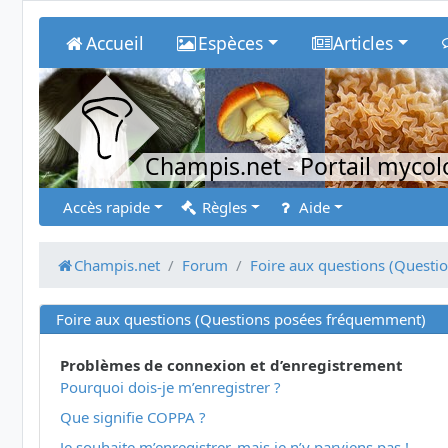
Accueil
Espèces
Articles
Champis.net
- Portail myco
Accès rapide
Règles
Aide
Champis.net
Forum
Foire aux questions (Quest
Foire aux questions (Questions posées fréquemment)
Problèmes de connexion et d’enregistrement
Pourquoi dois-je m’enregistrer ?
Que signifie COPPA ?
Je souhaite m’enregistrer, mais je n’y parviens pas !