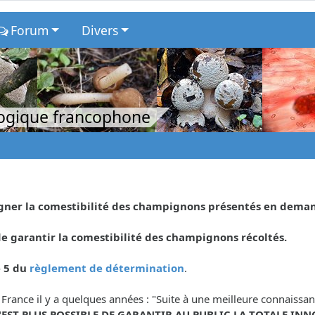
Forum
Divers
logique francophone
eigner la comestibilité des champignons présentés en dema
 garantir la comestibilité des champignons récoltés.
e 5 du
règlement de détermination
.
 France il y a quelques années : "Suite à une meilleure connaiss
N'EST PLUS POSSIBLE DE GARANTIR AU PUBLIC LA TOTALE INN