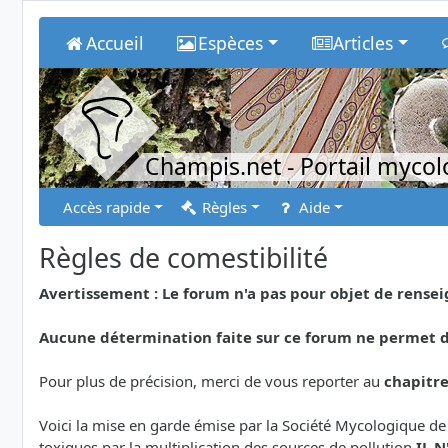
Accueil
Espèces
Articles
Champis.net
- Portail myco
Accès rapide
Règles
Aide
Règles de comestibilité
Avertissement : Le forum n'a pas pour objet de rens
Aucune détermination faite sur ce forum ne permet de
Pour plus de précision, merci de vous reporter au
chapitr
Voici la mise en garde émise par la Société Mycologique de
toxiques par la multiplication des sources de pollution
IL 