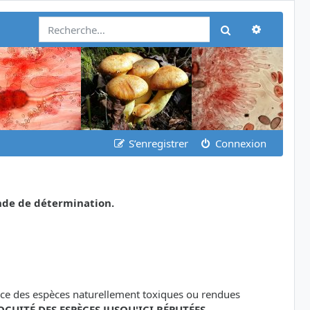
Recherch
Rechercher
S’enregistrer
Connexion
nde de détermination.
ance des espèces naturellement toxiques ou rendues
OCUITÉ DES ESPÈCES JUSQU'ICI RÉPUTÉES