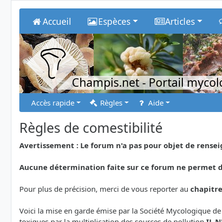
Accueil
Espèces
Articles
Champis.net
- Portail myco
Accès rapide
Règles
Aide
Règles de comestibilité
Avertissement : Le forum n'a pas pour objet de rens
Aucune détermination faite sur ce forum ne permet de
Pour plus de précision, merci de vous reporter au
chapitr
Voici la mise en garde émise par la Société Mycologique de
toxiques par la multiplication des sources de pollution
IL 