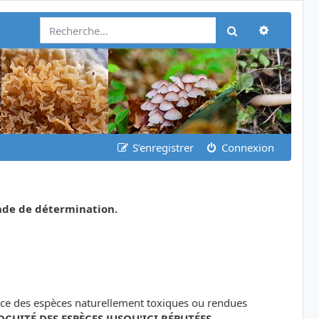
Recherch
Rechercher
S’enregistrer
Connexion
nde de détermination.
ance des espèces naturellement toxiques ou rendues
OCUITÉ DES ESPÈCES JUSQU'ICI RÉPUTÉES