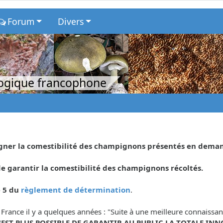
Forum
Divers
logique francophone
eigner la comestibilité des champignons présentés en dema
 garantir la comestibilité des champignons récoltés.
e 5 du
règlement de détermination
.
 France il y a quelques années : "Suite à une meilleure connaiss
N'EST PLUS POSSIBLE DE GARANTIR AU PUBLIC LA TOTALE INN