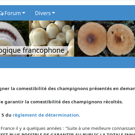
Forum
Divers
logique francophone
eigner la comestibilité des champignons présentés en dema
 garantir la comestibilité des champignons récoltés.
e 5 du
règlement de détermination
.
 France il y a quelques années : "Suite à une meilleure connaiss
N'EST PLUS POSSIBLE DE GARANTIR AU PUBLIC LA TOTALE INN