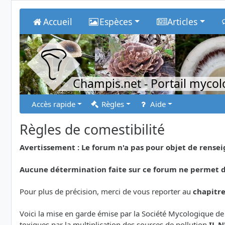
Accueil
Espèces
Articles
Champis.net
- Portail myco
Accès rapide
Règles
Aide
Règles de comestibilité
Avertissement : Le forum n'a pas pour objet de rens
Aucune détermination faite sur ce forum ne permet de
Pour plus de précision, merci de vous reporter au
chapitr
Voici la mise en garde émise par la Société Mycologique de
toxiques par la multiplication des sources de pollution
IL 