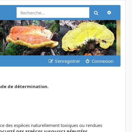
Recherch
Rechercher
S’enregistrer
Connexion
nde de détermination.
ance des espèces naturellement toxiques ou rendues
OCUITÉ DES ESPÈCES JUSQU'ICI RÉPUTÉES