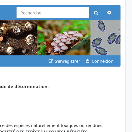
Recherch
Rechercher
S’enregistrer
Connexion
nde de détermination.
ance des espèces naturellement toxiques ou rendues
OCUITÉ DES ESPÈCES JUSQU'ICI RÉPUTÉES