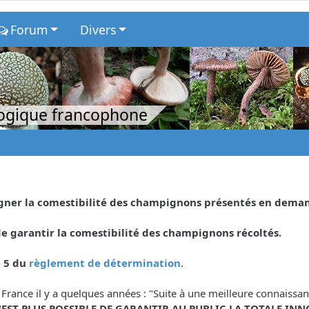
Forum
Divers
logique francophone
eigner la comestibilité des champignons présentés en dema
 garantir la comestibilité des champignons récoltés.
e 5 du
règlement de détermination
.
 France il y a quelques années : "Suite à une meilleure connaiss
N'EST PLUS POSSIBLE DE GARANTIR AU PUBLIC LA TOTALE INN