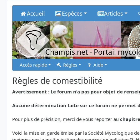
Accueil
Espèces
Articles
Champis.net
- Portail myco
Accès rapide
Règles
Aide
Règles de comestibilité
Avertissement : Le forum n'a pas pour objet de rens
Aucune détermination faite sur ce forum ne permet de
Pour plus de précision, merci de vous reporter au
chapitr
Voici la mise en garde émise par la Société Mycologique de
toxiques par la multiplication des sources de pollution
IL 