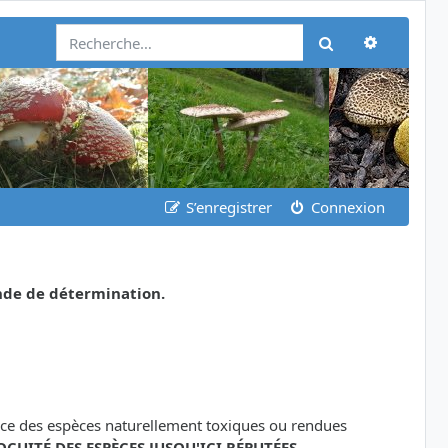
Recherch
Rechercher
S’enregistrer
Connexion
nde de détermination.
ance des espèces naturellement toxiques ou rendues
OCUITÉ DES ESPÈCES JUSQU'ICI RÉPUTÉES