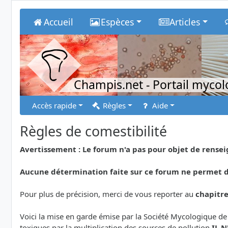
Accueil
Espèces
Articles
Champis.net
- Portail myco
Accès rapide
Règles
Aide
Règles de comestibilité
Avertissement : Le forum n'a pas pour objet de rens
Aucune détermination faite sur ce forum ne permet de
Pour plus de précision, merci de vous reporter au
chapitr
Voici la mise en garde émise par la Société Mycologique de
toxiques par la multiplication des sources de pollution
IL 