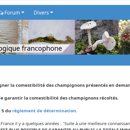
Forum
Divers
logique francophone
eigner la comestibilité des champignons présentés en dema
 garantir la comestibilité des champignons récoltés.
e 5 du
règlement de détermination
.
 France il y a quelques années : "Suite à une meilleure connaiss
N'EST PLUS POSSIBLE DE GARANTIR AU PUBLIC LA TOTALE INN