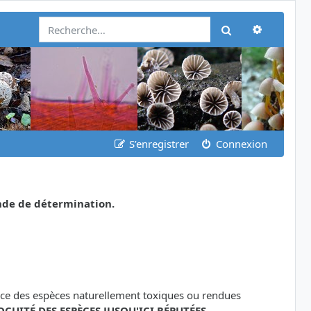
Recherch
Rechercher
S’enregistrer
Connexion
nde de détermination.
ance des espèces naturellement toxiques ou rendues
OCUITÉ DES ESPÈCES JUSQU'ICI RÉPUTÉES