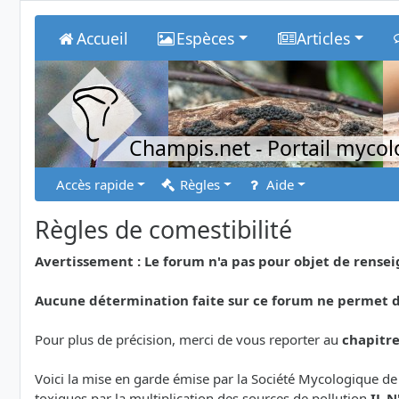
Accueil
Espèces
Articles
Champis.net
- Portail myco
Accès rapide
Règles
Aide
Règles de comestibilité
Avertissement : Le forum n'a pas pour objet de rens
Aucune détermination faite sur ce forum ne permet de
Pour plus de précision, merci de vous reporter au
chapitr
Voici la mise en garde émise par la Société Mycologique de
toxiques par la multiplication des sources de pollution
IL 