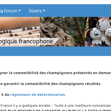
Forum
Divers
logique francophone
eigner la comestibilité des champignons présentés en dema
 garantir la comestibilité des champignons récoltés.
e 5 du
règlement de détermination
.
 France il y a quelques années : "Suite à une meilleure connaiss
N'EST PLUS POSSIBLE DE GARANTIR AU PUBLIC LA TOTALE INN