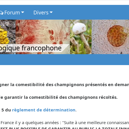
Forum
Divers
logique francophone
eigner la comestibilité des champignons présentés en dema
 garantir la comestibilité des champignons récoltés.
e 5 du
règlement de détermination
.
 France il y a quelques années : "Suite à une meilleure connaiss
N'EST PLUS POSSIBLE DE GARANTIR AU PUBLIC LA TOTALE INN