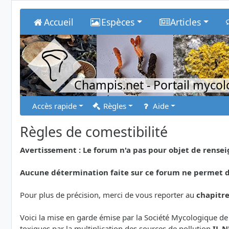
Accueil
Espèces
Articles
Champis.net
- Portail myco
Accès rapide
Règles
Aide
Règles de comestibilité
Avertissement : Le forum n'a pas pour objet de rens
Aucune détermination faite sur ce forum ne permet de
Pour plus de précision, merci de vous reporter au
chapitr
Voici la mise en garde émise par la Société Mycologique de
toxiques par la multiplication des sources de pollution
IL 