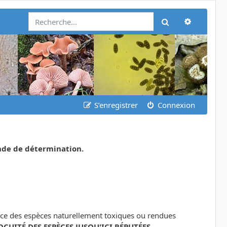
Recherch
Rechercher
S’enregistrer
Connexion
nde de détermination.
ance des espèces naturellement toxiques ou rendues
OCUITÉ DES ESPÈCES JUSQU'ICI RÉPUTÉES