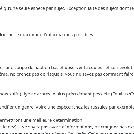
nté qu'une seule espèce par sujet. Exception faite des sujets dont 
 fournir le maximum d'informations possibles :
..
uer une coupe de haut en bas et observer la couleur et son évoluti
ême, ne prenez pas de risque si vous ne savez pas comment faire a
mois suffit), type d'arbres le plus précisément possible (Feuillus/Co
entifier un genre, voire une espèce (chez les russules par exemple
permettront une meilleure détermination.
et le nez)... Ne soyez pas avare d'informations, ne craignez pas d'
ion risque cinq minutes d'avoir l'air bête. Celui qui ne pose pas 