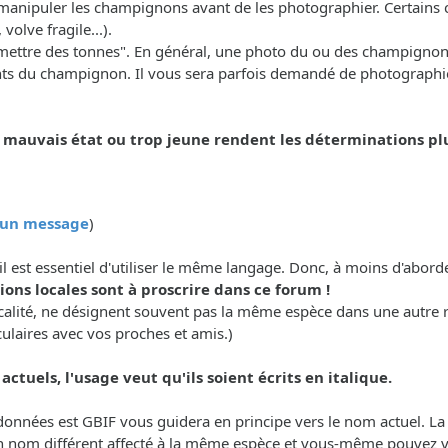
manipuler les champignons avant de les photographier. Certains ca
olve fragile...).
n "mettre des tonnes". En général, une photo du ou des champignon
nts du champignon. Il vous sera parfois demandé de photographier
uvais état ou trop jeune rendent les déterminations plus 
r un message
)
il est essentiel d'utiliser le même langage. Donc, à moins d'abor
ons locales sont à proscrire dans ce forum !
calité, ne désignent souvent pas la même espèce dans une autre 
culaires avec vos proches et amis.)
ctuels, l'usage veut qu'ils soient écrits en italique.
e données est GBIF vous guidera en principe vers le nom actuel. L
n nom différent affecté à la même espèce et vous-même pouvez vou