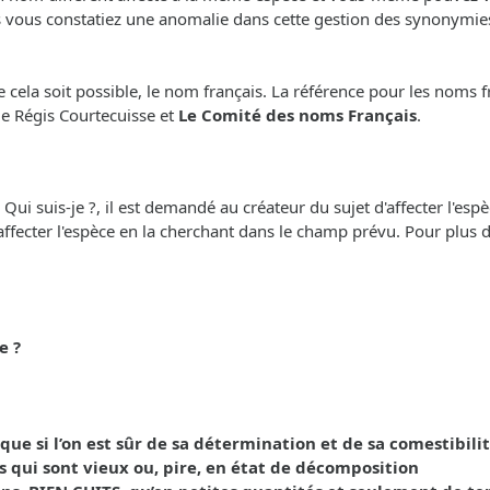
s vous constatiez une anomalie dans cette gestion des synonymies,
cela soit possible, le nom français. La référence pour les noms f
 de Régis Courtecuisse et
Le Comité des noms Français
.
i suis-je ?, il est demandé au créateur du sujet d'affecter l'espèc
'affecter l'espèce en la cherchant dans le champ prévu. Pour plus de 
e ?
 si l’on est sûr de sa détermination et de sa comestibilit
s qui sont vieux ou, pire, en état de décomposition