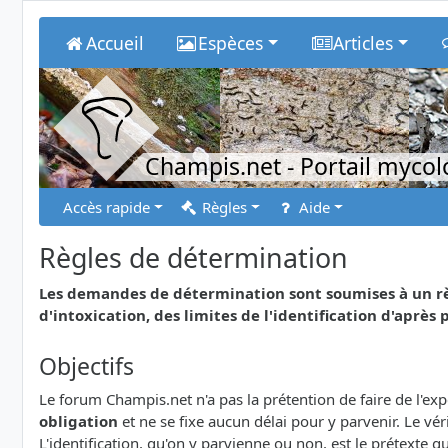
Accueil
Espèces
Articles
Champis.net
- Portail myco
Accès rapide
Règles
Aide
Règles de détermination
Les demandes de détermination sont soumises à un rè
d'intoxication, des limites de l'identification d'après p
Objectifs
Le forum Champis.net n'a pas la prétention de faire de l'e
obligation
et ne se fixe aucun délai pour y parvenir. Le v
L'identification, qu'on y parvienne ou non, est le prétexte