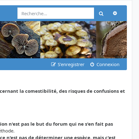
Recherch
Rechercher
S’enregistrer
Connexion
nant la comestibilité, des risques de confusions et
tion n'est pas le but du forum qui ne s'en fait pas
éthode.
ce n'est pas de déterminer une espèce, mais c'est