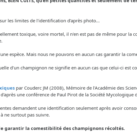
, BIEN CUITS, qu’en petites quantités et seulement de t
r les limites de l'identification d'après photo...
tiellement toxique, voire mortel, il n'en est pas de même pour l
e.
é d'une espèce. Mais nous ne pouvons en aucun cas garantir la co
uelle d'un champignon ne signifie en aucun cas que celui-ci est c
xiques
par Couderc JM (2008), Mémoire de l'Académie des Science
, d'après une conférence de Paul Pirot de la Société Mycologique 
nscientes demandent une identification seulement après avoir con
. à ne surtout pas suivre.
 garantir la comestibilité des champignons récoltés.