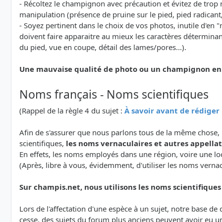
- Récoltez le champignon avec précaution et évitez de trop 
manipulation (présence de pruine sur le pied, pied radicant, v
- Soyez pertinent dans le choix de vos photos, inutile d'e
doivent faire apparaitre au mieux les caractères détermina
du pied, vue en coupe, détail des lames/pores...).
Une mauvaise qualité de photo ou un champignon en ma
Noms français - Noms scientifiques
(Rappel de la règle 4 du sujet :
À savoir avant de rédige
Afin de s'assurer que nous parlons tous de la même chose, 
scientifiques,
les noms vernaculaires et autres appellati
En effets, les noms employés dans une région, voire une lo
(Après, libre à vous, évidemment, d'utiliser les noms verna
Sur champis.net, nous utilisons les noms scientifiques a
Lors de l'affectation d'une espèce à un sujet, notre base d
cesse, des sujets du forum plus anciens peuvent avoir eu u