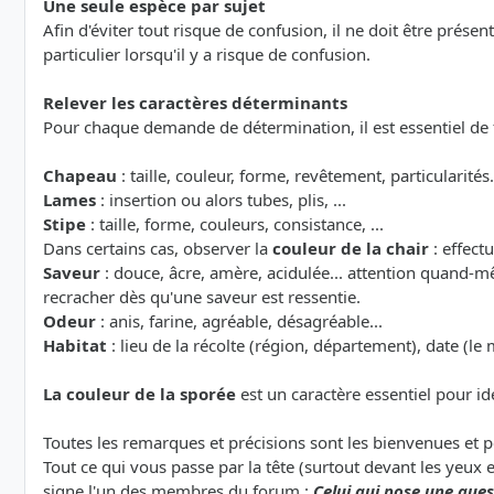
Une seule espèce par sujet
Afin d'éviter tout risque de confusion, il ne doit être prése
particulier lorsqu'il y a risque de confusion.
Relever les caractères déterminants
Pour chaque demande de détermination, il est essentiel de
Chapeau
: taille, couleur, forme, revêtement, particularités.
Lames
: insertion ou alors tubes, plis, ...
Stipe
: taille, forme, couleurs, consistance, ...
Dans certains cas, observer la
couleur de la chair
: effect
Saveur
: douce, âcre, amère, acidulée... attention quand-m
recracher dès qu'une saveur est ressentie.
Odeur
: anis, farine, agréable, désagréable...
Habitat
: lieu de la récolte (région, département), date (le 
La couleur de la sporée
est un caractère essentiel pour id
Toutes les remarques et précisions sont les bienvenues et 
Tout ce qui vous passe par la tête (surtout devant les yeux 
signe l'un des membres du forum :
Celui qui pose une quest