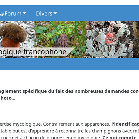
Forum
Divers
logique francophone
glement spécifique du fait des nombreuses demandes concer
hoto...
xpertise mycologique. Contrairement aux apparences,
l'identifica
éritable but est d'apprendre à reconnaitre les champignons avec m
 qui permet à chacun de progresser en mycologie.
Ce qui compte, 