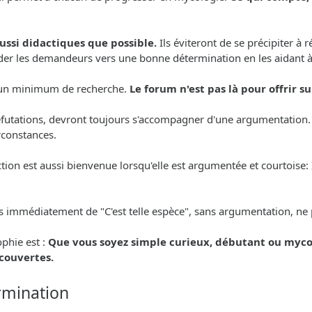
aussi didactiques que possible.
Ils éviteront de se précipiter à
 guider les demandeurs vers une bonne détermination en les aidant 
er un minimum de recherche.
Le forum n'est pas là pour offrir 
 réfutations, devront toujours s'accompagner d'une argumentation.
irconstances.
on est aussi bienvenue lorsqu'elle est argumentée et courtoise: Il
is immédiatement de "C'est telle espèce", sans argumentation, ne 
phie est :
Que vous soyez simple curieux, débutant ou myco
écouvertes.
rmination