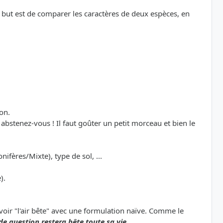
le but est de comparer les caractères de deux espèces, en
on.
bstenez-vous ! Il faut goûter un petit morceau et bien le
nifères/Mixte), type de sol, ...
).
avoir "l'air bête" avec une formulation naïve. Comme le
de question restera bête toute sa vie.