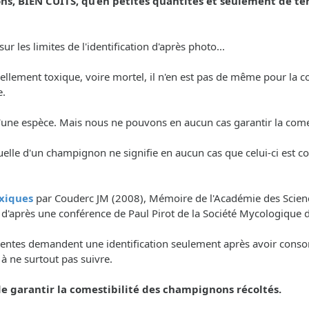
, BIEN CUITS, qu’en petites quantités et seulement de t
r les limites de l'identification d'après photo...
tiellement toxique, voire mortel, il n'en est pas de même pour l
e.
é d'une espèce. Mais nous ne pouvons en aucun cas garantir la co
uelle d'un champignon ne signifie en aucun cas que celui-ci est c
xiques
par Couderc JM (2008), Mémoire de l'Académie des Science
, d'après une conférence de Paul Pirot de la Société Mycologique 
nscientes demandent une identification seulement après avoir con
. à ne surtout pas suivre.
 garantir la comestibilité des champignons récoltés.