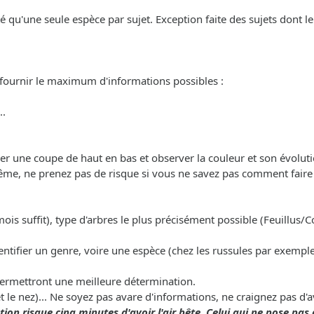
nté qu'une seule espèce par sujet. Exception faite des sujets dont 
 fournir le maximum d'informations possibles :
..
uer une coupe de haut en bas et observer la couleur et son évoluti
ême, ne prenez pas de risque si vous ne savez pas comment faire a
mois suffit), type d'arbres le plus précisément possible (Feuillus/Co
entifier un genre, voire une espèce (chez les russules par exemple
permettront une meilleure détermination.
et le nez)... Ne soyez pas avare d'informations, ne craignez pas d'
ion risque cinq minutes d'avoir l'air bête. Celui qui ne pose pas 