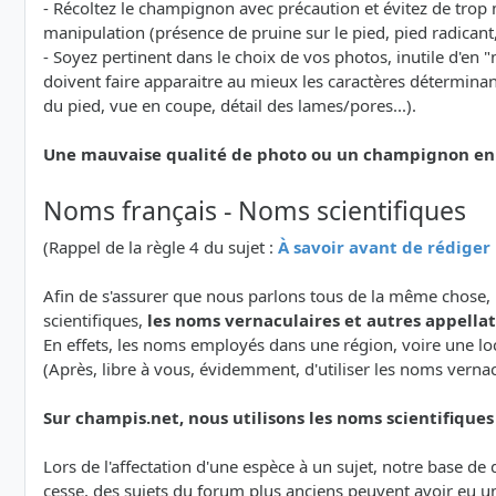
- Récoltez le champignon avec précaution et évitez de trop 
manipulation (présence de pruine sur le pied, pied radicant, v
- Soyez pertinent dans le choix de vos photos, inutile d'e
doivent faire apparaitre au mieux les caractères détermina
du pied, vue en coupe, détail des lames/pores...).
Une mauvaise qualité de photo ou un champignon en ma
Noms français - Noms scientifiques
(Rappel de la règle 4 du sujet :
À savoir avant de rédige
Afin de s'assurer que nous parlons tous de la même chose, 
scientifiques,
les noms vernaculaires et autres appellati
En effets, les noms employés dans une région, voire une lo
(Après, libre à vous, évidemment, d'utiliser les noms verna
Sur champis.net, nous utilisons les noms scientifiques a
Lors de l'affectation d'une espèce à un sujet, notre base d
cesse, des sujets du forum plus anciens peuvent avoir eu u