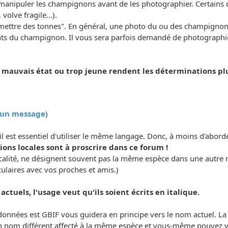
manipuler les champignons avant de les photographier. Certains ca
olve fragile...).
n "mettre des tonnes". En général, une photo du ou des champignon
nts du champignon. Il vous sera parfois demandé de photographier
uvais état ou trop jeune rendent les déterminations plus 
r un message
)
il est essentiel d'utiliser le même langage. Donc, à moins d'abor
ons locales sont à proscrire dans ce forum !
calité, ne désignent souvent pas la même espèce dans une autre 
culaires avec vos proches et amis.)
ctuels, l'usage veut qu'ils soient écrits en italique.
e données est GBIF vous guidera en principe vers le nom actuel. L
n nom différent affecté à la même espèce et vous-même pouvez vou