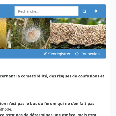
Recherch
Rechercher
S’enregistrer
Connexion
nant la comestibilité, des risques de confusions et
tion n'est pas le but du forum qui ne s'en fait pas
éthode.
ce n'est pas de déterminer une espèce, mais c'est