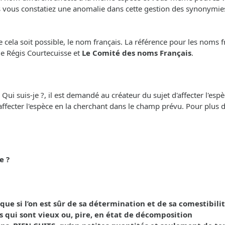
s vous constatiez une anomalie dans cette gestion des synonymies,
cela soit possible, le nom français. La référence pour les noms f
 de Régis Courtecuisse et
Le Comité des noms Français
.
i suis-je ?, il est demandé au créateur du sujet d'affecter l'espèc
'affecter l'espèce en la cherchant dans le champ prévu. Pour plus de 
e ?
 si l’on est sûr de sa détermination et de sa comestibilit
s qui sont vieux ou, pire, en état de décomposition