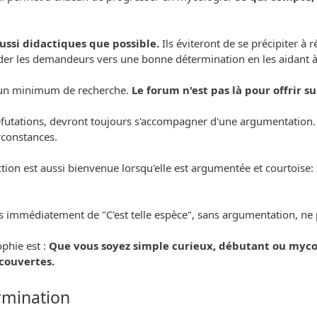
aussi didactiques que possible.
Ils éviteront de se précipiter à
 guider les demandeurs vers une bonne détermination en les aidant 
er un minimum de recherche.
Le forum n'est pas là pour offrir 
 réfutations, devront toujours s'accompagner d'une argumentation.
irconstances.
on est aussi bienvenue lorsqu'elle est argumentée et courtoise: Il
is immédiatement de "C'est telle espèce", sans argumentation, ne 
phie est :
Que vous soyez simple curieux, débutant ou myco
écouvertes.
rmination