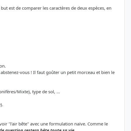
le but est de comparer les caractères de deux espèces, en
on.
bstenez-vous ! Il faut goûter un petit morceau et bien le
nifères/Mixte), type de sol, ...
).
avoir "l'air bête" avec une formulation naïve. Comme le
de question restera bête toute sa vie.