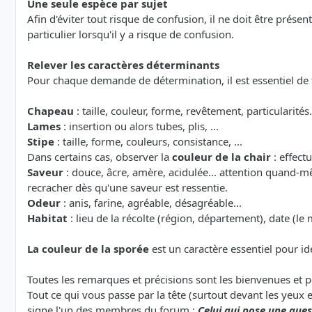
Une seule espèce par sujet
Afin d'éviter tout risque de confusion, il ne doit être prése
particulier lorsqu'il y a risque de confusion.
Relever les caractères déterminants
Pour chaque demande de détermination, il est essentiel de
Chapeau
: taille, couleur, forme, revêtement, particularités.
Lames
: insertion ou alors tubes, plis, ...
Stipe
: taille, forme, couleurs, consistance, ...
Dans certains cas, observer la
couleur de la chair
: effect
Saveur
: douce, âcre, amère, acidulée... attention quand-m
recracher dès qu'une saveur est ressentie.
Odeur
: anis, farine, agréable, désagréable...
Habitat
: lieu de la récolte (région, département), date (le 
La couleur de la sporée
est un caractère essentiel pour id
Toutes les remarques et précisions sont les bienvenues et 
Tout ce qui vous passe par la tête (surtout devant les yeux 
signe l'un des membres du forum :
Celui qui pose une quest