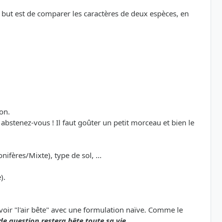
le but est de comparer les caractères de deux espèces, en
on.
bstenez-vous ! Il faut goûter un petit morceau et bien le
nifères/Mixte), type de sol, ...
).
avoir "l'air bête" avec une formulation naïve. Comme le
de question restera bête toute sa vie.