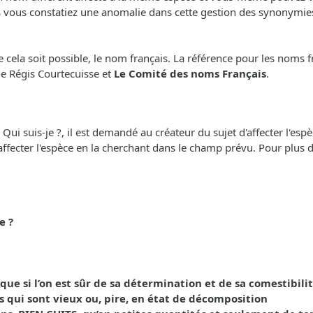
s vous constatiez une anomalie dans cette gestion des synonymies,
cela soit possible, le nom français. La référence pour les noms f
 de Régis Courtecuisse et
Le Comité des noms Français
.
i suis-je ?, il est demandé au créateur du sujet d'affecter l'espèc
'affecter l'espèce en la cherchant dans le champ prévu. Pour plus de 
e ?
 si l’on est sûr de sa détermination et de sa comestibilit
s qui sont vieux ou, pire, en état de décomposition