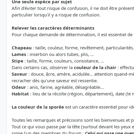
Une seule espèce par sujet
Afin d'éviter tout risque de confusion, il ne doit être prése
particulier lorsqu'il y a risque de confusion.
Relever les caractères déterminants
Pour chaque demande de détermination, il est essentiel de
Chapeau
: taille, couleur, forme, revêtement, particularités.
Lames
: insertion ou alors tubes, plis, ...
Stipe
: taille, forme, couleurs, consistance, ...
Dans certains cas, observer la
couleur de la chair
: effect
Saveur
: douce, âcre, amère, acidulée... attention quand-m
recracher dès qu'une saveur est ressentie.
Odeur
: anis, farine, agréable, désagréable...
Habitat
: lieu de la récolte (région, département), date (le 
La couleur de la sporée
est un caractère essentiel pour id
Toutes les remarques et précisions sont les bienvenues et 
Tout ce qui vous passe par la tête (surtout devant les yeux 
signe l'un des membres du forum :
Celui qui pose une quest