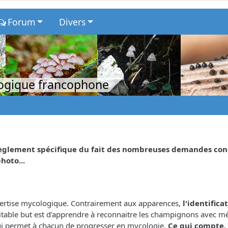
Forum
Divers
logique francophone
glement spécifique du fait des nombreuses demandes concer
hoto...
xpertise mycologique. Contrairement aux apparences,
l'identifica
éritable but est d'apprendre à reconnaitre les champignons avec m
 qui permet à chacun de progresser en mycologie.
Ce qui compte, 