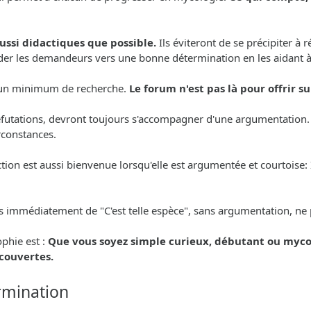
aussi didactiques que possible.
Ils éviteront de se précipiter à
 guider les demandeurs vers une bonne détermination en les aidant 
er un minimum de recherche.
Le forum n'est pas là pour offrir 
 réfutations, devront toujours s'accompagner d'une argumentation.
irconstances.
on est aussi bienvenue lorsqu'elle est argumentée et courtoise: Il
is immédiatement de "C'est telle espèce", sans argumentation, ne 
phie est :
Que vous soyez simple curieux, débutant ou myco
écouvertes.
rmination