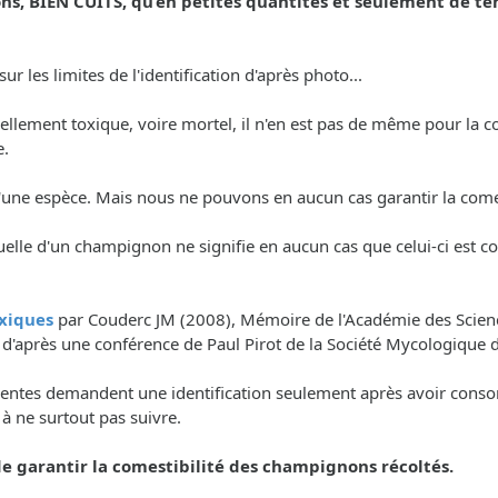
, BIEN CUITS, qu’en petites quantités et seulement de t
r les limites de l'identification d'après photo...
tiellement toxique, voire mortel, il n'en est pas de même pour l
e.
é d'une espèce. Mais nous ne pouvons en aucun cas garantir la co
uelle d'un champignon ne signifie en aucun cas que celui-ci est c
xiques
par Couderc JM (2008), Mémoire de l'Académie des Science
, d'après une conférence de Paul Pirot de la Société Mycologique 
nscientes demandent une identification seulement après avoir con
. à ne surtout pas suivre.
 garantir la comestibilité des champignons récoltés.