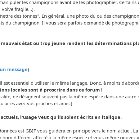
manipuler les champignons avant de les photographier. Certains ca
olve fragile...).
n "mettre des tonnes". En général, une photo du ou des champignon
nts du champignon. Il vous sera parfois demandé de photographier
uvais état ou trop jeune rendent les déterminations plus 
r un message
)
il est essentiel d'utiliser le même langage. Donc, à moins d'abor
ons locales sont à proscrire dans ce forum !
calité, ne désignent souvent pas la même espèce dans une autre 
culaires avec vos proches et amis.)
ctuels, l'usage veut qu'ils soient écrits en italique.
e données est GBIF vous guidera en principe vers le nom actuel. L
n nom différent affecté à la même espèce et vous-même pouvez vou