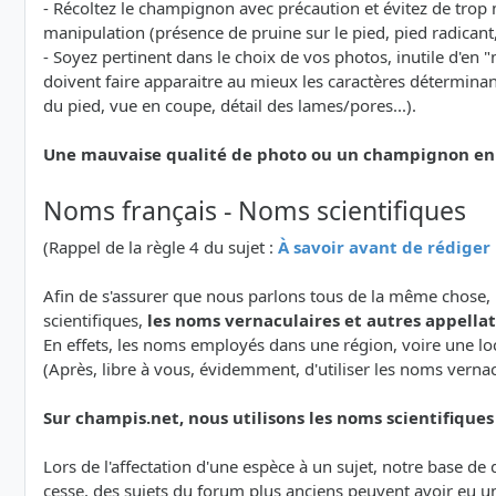
- Récoltez le champignon avec précaution et évitez de trop 
manipulation (présence de pruine sur le pied, pied radicant, v
- Soyez pertinent dans le choix de vos photos, inutile d'e
doivent faire apparaitre au mieux les caractères détermina
du pied, vue en coupe, détail des lames/pores...).
Une mauvaise qualité de photo ou un champignon en ma
Noms français - Noms scientifiques
(Rappel de la règle 4 du sujet :
À savoir avant de rédige
Afin de s'assurer que nous parlons tous de la même chose, 
scientifiques,
les noms vernaculaires et autres appellati
En effets, les noms employés dans une région, voire une lo
(Après, libre à vous, évidemment, d'utiliser les noms verna
Sur champis.net, nous utilisons les noms scientifiques a
Lors de l'affectation d'une espèce à un sujet, notre base d
cesse, des sujets du forum plus anciens peuvent avoir eu u