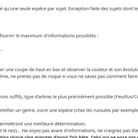
nté qu'une seule espèce par sujet. Exception faite des sujets dont 
 fournir le maximum d'informations possibles :
..
uer une coupe de haut en bas et observer la couleur et son évoluti
ême, ne prenez pas de risque si vous ne savez pas comment faire a
mois suffit), type d'arbres le plus précisément possible (Feuillus/Co
entifier un genre, voire une espèce (chez les russules par exemple
permettront une meilleure détermination.
et le nez)... Ne soyez pas avare d'informations, ne craignez pas d'
ion risque cinq minutes d'avoir l'air bête. Celui qui ne pose pas 