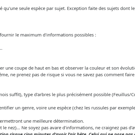
nté qu'une seule espèce par sujet. Exception faite des sujets dont 
 fournir le maximum d'informations possibles :
..
uer une coupe de haut en bas et observer la couleur et son évoluti
ême, ne prenez pas de risque si vous ne savez pas comment faire a
mois suffit), type d'arbres le plus précisément possible (Feuillus/Co
entifier un genre, voire une espèce (chez les russules par exemple
permettront une meilleure détermination.
et le nez)... Ne soyez pas avare d'informations, ne craignez pas d'
ion risque cinq minutes d'avoir l'air bête. Celui qui ne pose pas 