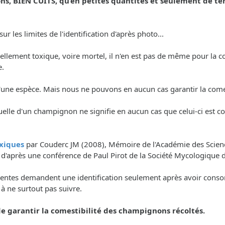
, BIEN CUITS, qu’en petites quantités et seulement de t
r les limites de l'identification d'après photo...
tiellement toxique, voire mortel, il n'en est pas de même pour l
e.
é d'une espèce. Mais nous ne pouvons en aucun cas garantir la co
uelle d'un champignon ne signifie en aucun cas que celui-ci est c
xiques
par Couderc JM (2008), Mémoire de l'Académie des Science
, d'après une conférence de Paul Pirot de la Société Mycologique 
nscientes demandent une identification seulement après avoir con
. à ne surtout pas suivre.
 garantir la comestibilité des champignons récoltés.