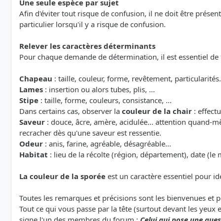
Une seule espèce par sujet
Afin d'éviter tout risque de confusion, il ne doit être prése
particulier lorsqu'il y a risque de confusion.
Relever les caractères déterminants
Pour chaque demande de détermination, il est essentiel de
Chapeau
: taille, couleur, forme, revêtement, particularités.
Lames
: insertion ou alors tubes, plis, ...
Stipe
: taille, forme, couleurs, consistance, ...
Dans certains cas, observer la
couleur de la chair
: effect
Saveur
: douce, âcre, amère, acidulée... attention quand-m
recracher dès qu'une saveur est ressentie.
Odeur
: anis, farine, agréable, désagréable...
Habitat
: lieu de la récolte (région, département), date (le 
La couleur de la sporée
est un caractère essentiel pour id
Toutes les remarques et précisions sont les bienvenues et 
Tout ce qui vous passe par la tête (surtout devant les yeux 
signe l'un des membres du forum :
Celui qui pose une quest