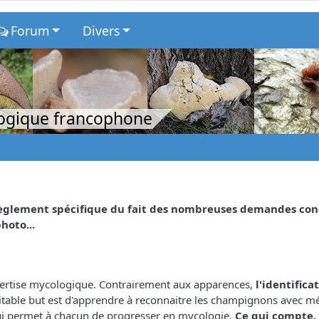
Forum
Divers
logique francophone
glement spécifique du fait des nombreuses demandes concer
hoto...
xpertise mycologique. Contrairement aux apparences,
l'identifica
éritable but est d'apprendre à reconnaitre les champignons avec m
 qui permet à chacun de progresser en mycologie.
Ce qui compte, 