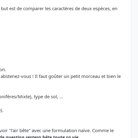
le but est de comparer les caractères de deux espèces, en
on.
bstenez-vous ! Il faut goûter un petit morceau et bien le
nifères/Mixte), type de sol, ...
).
avoir "l'air bête" avec une formulation naïve. Comme le
de question restera bête toute sa vie.