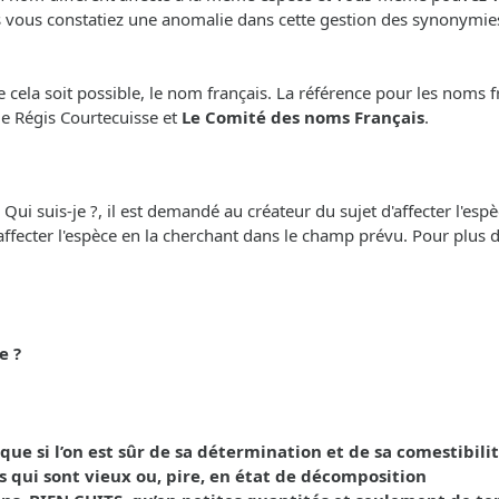
s vous constatiez une anomalie dans cette gestion des synonymies,
cela soit possible, le nom français. La référence pour les noms f
 de Régis Courtecuisse et
Le Comité des noms Français
.
i suis-je ?, il est demandé au créateur du sujet d'affecter l'espèc
'affecter l'espèce en la cherchant dans le champ prévu. Pour plus de 
e ?
 si l’on est sûr de sa détermination et de sa comestibilit
s qui sont vieux ou, pire, en état de décomposition