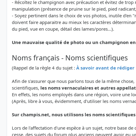
- Récoltez le champignon avec précaution et évitez de trop 
manipulation (présence de pruine sur le pied, pied radicant, v
- Soyez pertinent dans le choix de vos photos, inutile d'e
doivent faire apparaitre au mieux les caractères détermina
du pied, vue en coupe, détail des lames/pores...).
Une mauvaise qualité de photo ou un champignon en ma
Noms français - Noms scientifiques
(Rappel de la règle 4 du sujet :
À savoir avant de rédige
Afin de s'assurer que nous parlons tous de la même chose, 
scientifiques,
les noms vernaculaires et autres appellati
En effets, les noms employés dans une région, voire une lo
(Après, libre à vous, évidemment, d'utiliser les noms verna
Sur champis.net, nous utilisons les noms scientifiques a
Lors de l'affectation d'une espèce à un sujet, notre base d
cesse, des sujets du forum plus anciens peuvent avoir eu u