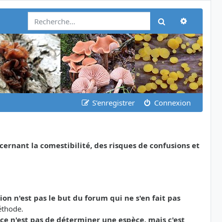
Recherch
Rechercher
S’enregistrer
Connexion
nant la comestibilité, des risques de confusions et
tion n'est pas le but du forum qui ne s'en fait pas
éthode.
ce n'est pas de déterminer une espèce, mais c'est