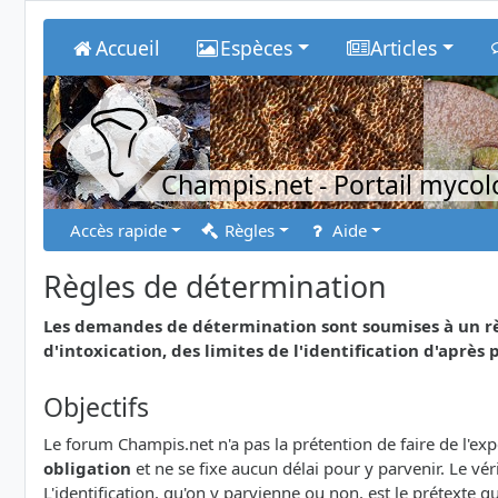
Accueil
Espèces
Articles
Champis.net
- Portail myco
Accès rapide
Règles
Aide
Règles de détermination
Les demandes de détermination sont soumises à un rè
d'intoxication, des limites de l'identification d'après p
Objectifs
Le forum Champis.net n'a pas la prétention de faire de l'e
obligation
et ne se fixe aucun délai pour y parvenir. Le v
L'identification, qu'on y parvienne ou non, est le prétexte