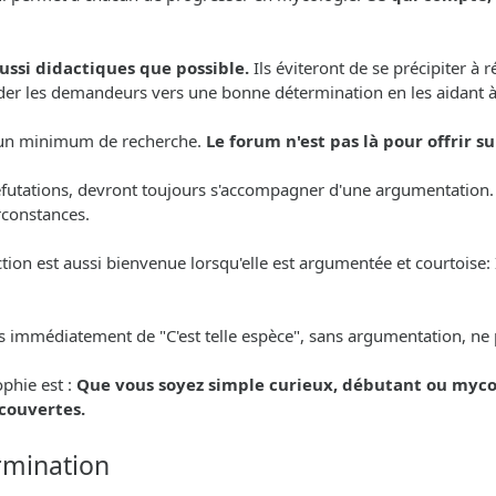
aussi didactiques que possible.
Ils éviteront de se précipiter à
 guider les demandeurs vers une bonne détermination en les aidant 
er un minimum de recherche.
Le forum n'est pas là pour offrir 
 réfutations, devront toujours s'accompagner d'une argumentation.
irconstances.
on est aussi bienvenue lorsqu'elle est argumentée et courtoise: Il
is immédiatement de "C'est telle espèce", sans argumentation, ne 
phie est :
Que vous soyez simple curieux, débutant ou myco
écouvertes.
rmination