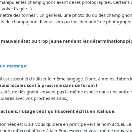
manipuler les champignons avant de les photographier. Certains ca
olve fragile...).
n "mettre des tonnes". En général, une photo du ou des champignon
nts du champignon. Il vous sera parfois demandé de photographier
uvais état ou trop jeune rendent les déterminations plus 
r un message
)
il est essentiel d'utiliser le même langage. Donc, à moins d'abor
ons locales sont à proscrire dans ce forum !
calité, ne désignent souvent pas la même espèce dans une autre 
culaires avec vos proches et amis.)
ctuels, l'usage veut qu'ils soient écrits en italique.
e données est GBIF vous guidera en principe vers le nom actuel. L
n nom différent affecté à la même espèce et vous-même pouvez vou