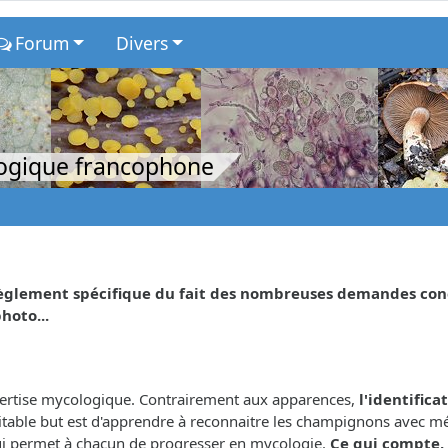
Forum
Divers
logique francophone
glement spécifique du fait des nombreuses demandes concer
hoto...
xpertise mycologique. Contrairement aux apparences,
l'identifica
éritable but est d'apprendre à reconnaitre les champignons avec m
 qui permet à chacun de progresser en mycologie.
Ce qui compte, 