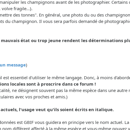
manipuler les champignons avant de les photographier. Certains ca
olve fragile...).
n "mettre des tonnes". En général, une photo du ou des champignon
nts du champignon. Il vous sera parfois demandé de photographier
uvais état ou trop jeune rendent les déterminations plus 
r un message
)
il est essentiel d'utiliser le même langage. Donc, à moins d'abor
ons locales sont à proscrire dans ce forum !
calité, ne désignent souvent pas la même espèce dans une autre 
culaires avec vos proches et amis.)
ctuels, l'usage veut qu'ils soient écrits en italique.
e données est GBIF vous guidera en principe vers le nom actuel. L
n nom différent affecté à la même espèce et vous-même pouvez vou