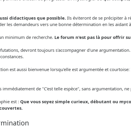
aussi didactiques que possible.
Ils éviteront de se précipiter à
 guider les demandeurs vers une bonne détermination en les aidant 
er un minimum de recherche.
Le forum n'est pas là pour offrir 
 réfutations, devront toujours s'accompagner d'une argumentation.
irconstances.
on est aussi bienvenue lorsqu'elle est argumentée et courtoise: Il
is immédiatement de "C'est telle espèce", sans argumentation, ne 
phie est :
Que vous soyez simple curieux, débutant ou myco
écouvertes.
rmination