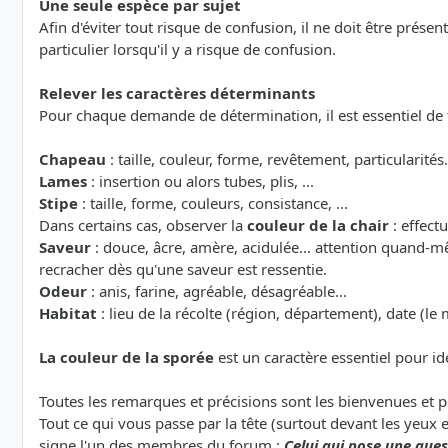
Une seule espèce par sujet
Afin d'éviter tout risque de confusion, il ne doit être prése
particulier lorsqu'il y a risque de confusion.
Relever les caractères déterminants
Pour chaque demande de détermination, il est essentiel de
Chapeau
: taille, couleur, forme, revêtement, particularités.
Lames
: insertion ou alors tubes, plis, ...
Stipe
: taille, forme, couleurs, consistance, ...
Dans certains cas, observer la
couleur de la chair
: effect
Saveur
: douce, âcre, amère, acidulée... attention quand-m
recracher dès qu'une saveur est ressentie.
Odeur
: anis, farine, agréable, désagréable...
Habitat
: lieu de la récolte (région, département), date (le 
La couleur de la sporée
est un caractère essentiel pour id
Toutes les remarques et précisions sont les bienvenues et 
Tout ce qui vous passe par la tête (surtout devant les yeux 
signe l'un des membres du forum :
Celui qui pose une quest