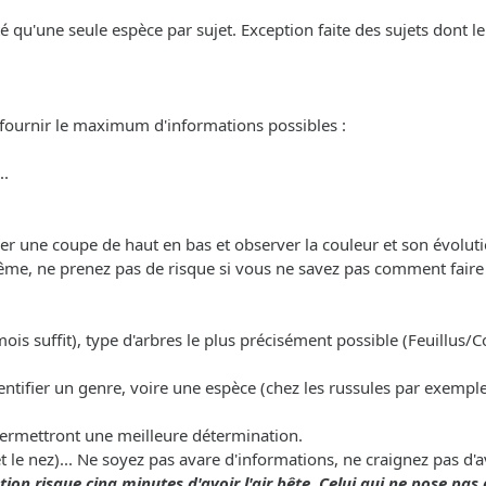
nté qu'une seule espèce par sujet. Exception faite des sujets dont 
 fournir le maximum d'informations possibles :
..
uer une coupe de haut en bas et observer la couleur et son évoluti
ême, ne prenez pas de risque si vous ne savez pas comment faire a
mois suffit), type d'arbres le plus précisément possible (Feuillus/Co
entifier un genre, voire une espèce (chez les russules par exemple
permettront une meilleure détermination.
et le nez)... Ne soyez pas avare d'informations, ne craignez pas d'
ion risque cinq minutes d'avoir l'air bête. Celui qui ne pose pas 