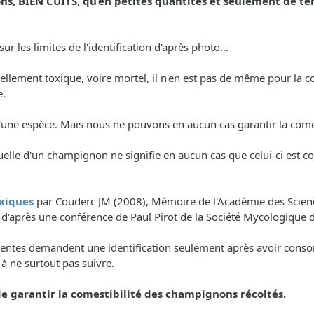
, BIEN CUITS, qu’en petites quantités et seulement de t
r les limites de l'identification d'après photo...
tiellement toxique, voire mortel, il n'en est pas de même pour l
e.
é d'une espèce. Mais nous ne pouvons en aucun cas garantir la co
uelle d'un champignon ne signifie en aucun cas que celui-ci est c
xiques
par Couderc JM (2008), Mémoire de l'Académie des Science
, d'après une conférence de Paul Pirot de la Société Mycologique 
nscientes demandent une identification seulement après avoir con
. à ne surtout pas suivre.
 garantir la comestibilité des champignons récoltés.