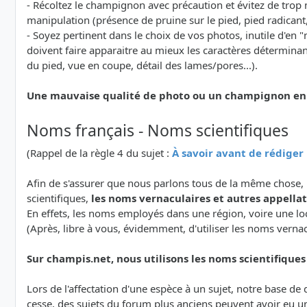
- Récoltez le champignon avec précaution et évitez de trop 
manipulation (présence de pruine sur le pied, pied radicant, v
- Soyez pertinent dans le choix de vos photos, inutile d'e
doivent faire apparaitre au mieux les caractères détermina
du pied, vue en coupe, détail des lames/pores...).
Une mauvaise qualité de photo ou un champignon en ma
Noms français - Noms scientifiques
(Rappel de la règle 4 du sujet :
À savoir avant de rédige
Afin de s'assurer que nous parlons tous de la même chose, 
scientifiques,
les noms vernaculaires et autres appellati
En effets, les noms employés dans une région, voire une lo
(Après, libre à vous, évidemment, d'utiliser les noms verna
Sur champis.net, nous utilisons les noms scientifiques a
Lors de l'affectation d'une espèce à un sujet, notre base d
cesse, des sujets du forum plus anciens peuvent avoir eu u