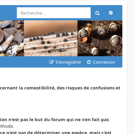
Recherch
Rechercher
S’enregistrer
Connexion
nant la comestibilité, des risques de confusions et
tion n'est pas le but du forum qui ne s'en fait pas
éthode.
ce n'est pas de déterminer une espèce, mais c'est