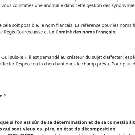
s vous constatiez une anomalie dans cette gestion des synonymies,
cela soit possible, le nom français. La référence pour les noms f
 de Régis Courtecuisse et
Le Comité des noms Français
.
i suis-je ?, il est demandé au créateur du sujet d'affecter l'espèc
'affecter l'espèce en la cherchant dans le champ prévu. Pour plus de 
e ?
 si l’on est sûr de sa détermination et de sa comestibilit
s qui sont vieux ou, pire, en état de décomposition