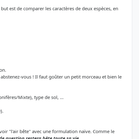
le but est de comparer les caractères de deux espèces, en
on.
bstenez-vous ! Il faut goûter un petit morceau et bien le
nifères/Mixte), type de sol, ...
).
avoir "l'air bête" avec une formulation naïve. Comme le
de question restera bête toute sa vie.