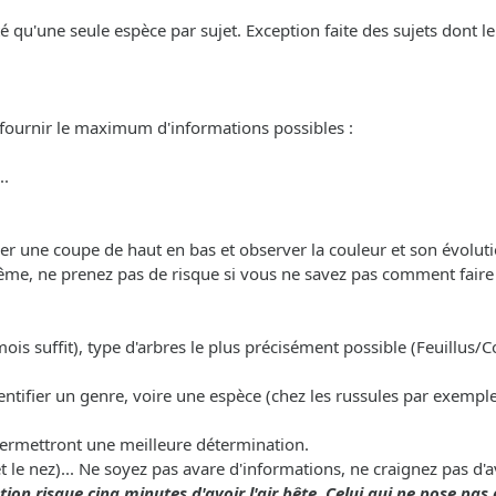
nté qu'une seule espèce par sujet. Exception faite des sujets dont 
 fournir le maximum d'informations possibles :
..
uer une coupe de haut en bas et observer la couleur et son évoluti
ême, ne prenez pas de risque si vous ne savez pas comment faire a
mois suffit), type d'arbres le plus précisément possible (Feuillus/Co
entifier un genre, voire une espèce (chez les russules par exemple
permettront une meilleure détermination.
et le nez)... Ne soyez pas avare d'informations, ne craignez pas d'
ion risque cinq minutes d'avoir l'air bête. Celui qui ne pose pas 