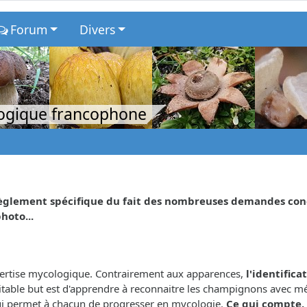
Forum
Divers
logique francophone
glement spécifique du fait des nombreuses demandes concer
hoto...
xpertise mycologique. Contrairement aux apparences,
l'identifica
éritable but est d'apprendre à reconnaitre les champignons avec m
 qui permet à chacun de progresser en mycologie.
Ce qui compte, 