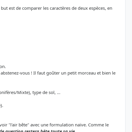
le but est de comparer les caractères de deux espèces, en
on.
bstenez-vous ! Il faut goûter un petit morceau et bien le
nifères/Mixte), type de sol, ...
).
avoir "l'air bête" avec une formulation naïve. Comme le
de question restera bête toute sa vie.