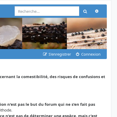
Recherch
Rechercher
S’enregistrer
Connexion
nant la comestibilité, des risques de confusions et
tion n'est pas le but du forum qui ne s'en fait pas
éthode.
ce n'est pas de déterminer une espèce, mais c'est