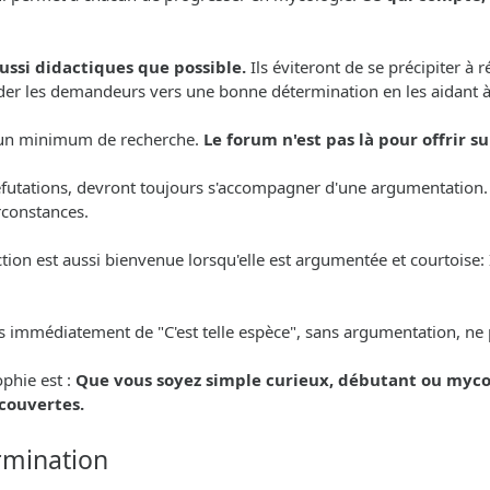
aussi didactiques que possible.
Ils éviteront de se précipiter à
 guider les demandeurs vers une bonne détermination en les aidant 
er un minimum de recherche.
Le forum n'est pas là pour offrir 
 réfutations, devront toujours s'accompagner d'une argumentation.
irconstances.
on est aussi bienvenue lorsqu'elle est argumentée et courtoise: Il
is immédiatement de "C'est telle espèce", sans argumentation, ne 
phie est :
Que vous soyez simple curieux, débutant ou myco
écouvertes.
rmination