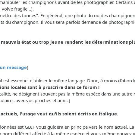
manipuler les champignons avant de les photographier. Certains ca
olve fragile...).
n "mettre des tonnes". En général, une photo du ou des champignon
nts du champignon. Il vous sera parfois demandé de photographier
uvais état ou trop jeune rendent les déterminations plus 
r un message
)
il est essentiel d'utiliser le même langage. Donc, à moins d'abor
ons locales sont à proscrire dans ce forum !
calité, ne désignent souvent pas la même espèce dans une autre 
culaires avec vos proches et amis.)
ctuels, l'usage veut qu'ils soient écrits en italique.
e données est GBIF vous guidera en principe vers le nom actuel. L
n nom différent affecté à la même espèce et vous-même pouvez vou