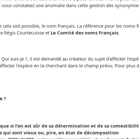
s vous constatiez une anomalie dans cette gestion des synonymies,
cela soit possible, le nom français. La référence pour les noms f
 de Régis Courtecuisse et
Le Comité des noms Français
.
i suis-je ?, il est demandé au créateur du sujet d'affecter l'espèc
'affecter l'espèce en la cherchant dans le champ prévu. Pour plus de 
e ?
 si l’on est sûr de sa détermination et de sa comestibilit
s qui sont vieux ou, pire, en état de décomposition