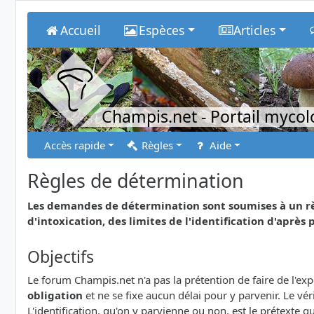
Accueil
Espèces
Articles
Champis.net
- Portail myco
Accès rapide
Règles
Aide
Règles de détermination
Les demandes de détermination sont soumises à un rè
d'intoxication, des limites de l'identification d'après p
Objectifs
Le forum Champis.net n'a pas la prétention de faire de l'e
obligation
et ne se fixe aucun délai pour y parvenir. Le v
L'identification, qu'on y parvienne ou non, est le prétexte