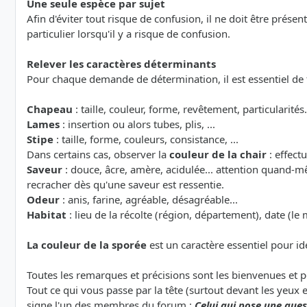
Une seule espèce par sujet
Afin d'éviter tout risque de confusion, il ne doit être prése
particulier lorsqu'il y a risque de confusion.
Relever les caractères déterminants
Pour chaque demande de détermination, il est essentiel de
Chapeau
: taille, couleur, forme, revêtement, particularités.
Lames
: insertion ou alors tubes, plis, ...
Stipe
: taille, forme, couleurs, consistance, ...
Dans certains cas, observer la
couleur de la chair
: effect
Saveur
: douce, âcre, amère, acidulée... attention quand-m
recracher dès qu'une saveur est ressentie.
Odeur
: anis, farine, agréable, désagréable...
Habitat
: lieu de la récolte (région, département), date (le 
La couleur de la sporée
est un caractère essentiel pour id
Toutes les remarques et précisions sont les bienvenues et 
Tout ce qui vous passe par la tête (surtout devant les yeux 
signe l'un des membres du forum :
Celui qui pose une quest