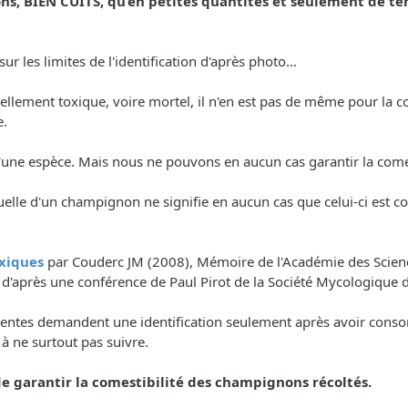
, BIEN CUITS, qu’en petites quantités et seulement de t
r les limites de l'identification d'après photo...
tiellement toxique, voire mortel, il n'en est pas de même pour l
e.
é d'une espèce. Mais nous ne pouvons en aucun cas garantir la co
uelle d'un champignon ne signifie en aucun cas que celui-ci est c
xiques
par Couderc JM (2008), Mémoire de l'Académie des Science
, d'après une conférence de Paul Pirot de la Société Mycologique 
nscientes demandent une identification seulement après avoir con
. à ne surtout pas suivre.
 garantir la comestibilité des champignons récoltés.