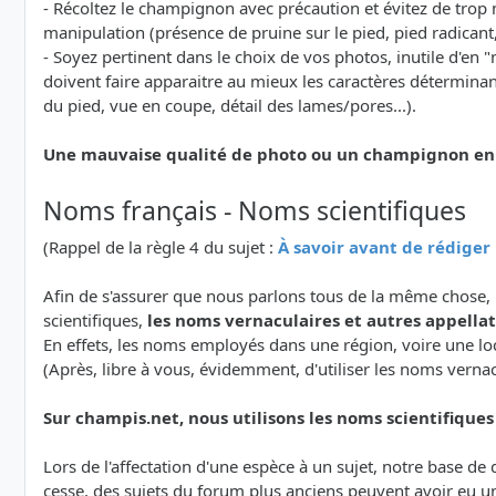
- Récoltez le champignon avec précaution et évitez de trop 
manipulation (présence de pruine sur le pied, pied radicant, v
- Soyez pertinent dans le choix de vos photos, inutile d'e
doivent faire apparaitre au mieux les caractères détermina
du pied, vue en coupe, détail des lames/pores...).
Une mauvaise qualité de photo ou un champignon en ma
Noms français - Noms scientifiques
(Rappel de la règle 4 du sujet :
À savoir avant de rédige
Afin de s'assurer que nous parlons tous de la même chose, 
scientifiques,
les noms vernaculaires et autres appellati
En effets, les noms employés dans une région, voire une lo
(Après, libre à vous, évidemment, d'utiliser les noms verna
Sur champis.net, nous utilisons les noms scientifiques a
Lors de l'affectation d'une espèce à un sujet, notre base d
cesse, des sujets du forum plus anciens peuvent avoir eu u