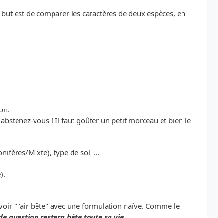
le but est de comparer les caractères de deux espèces, en
on.
bstenez-vous ! Il faut goûter un petit morceau et bien le
nifères/Mixte), type de sol, ...
).
avoir "l'air bête" avec une formulation naïve. Comme le
de question restera bête toute sa vie.