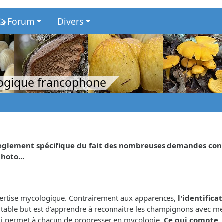
Forum
Divers
logique francophone
glement spécifique du fait des nombreuses demandes concer
hoto...
xpertise mycologique. Contrairement aux apparences,
l'identifica
éritable but est d'apprendre à reconnaitre les champignons avec m
 qui permet à chacun de progresser en mycologie.
Ce qui compte, 