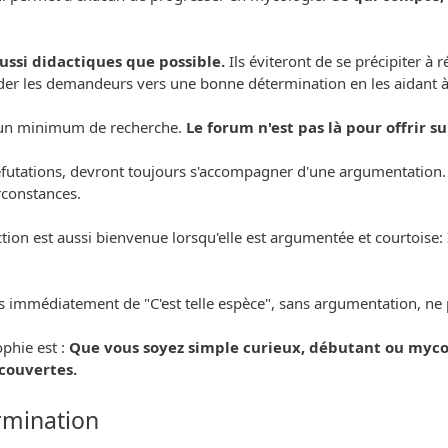
aussi didactiques que possible.
Ils éviteront de se précipiter à
 guider les demandeurs vers une bonne détermination en les aidant 
er un minimum de recherche.
Le forum n'est pas là pour offrir 
 réfutations, devront toujours s'accompagner d'une argumentation.
irconstances.
on est aussi bienvenue lorsqu'elle est argumentée et courtoise: Il
is immédiatement de "C'est telle espèce", sans argumentation, ne 
phie est :
Que vous soyez simple curieux, débutant ou myco
écouvertes.
rmination