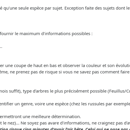
nté qu'une seule espèce par sujet. Exception faite des sujets dont 
 fournir le maximum d'informations possibles :
..
uer une coupe de haut en bas et observer la couleur et son évoluti
ême, ne prenez pas de risque si vous ne savez pas comment faire a
mois suffit), type d'arbres le plus précisément possible (Feuillus/Co
entifier un genre, voire une espèce (chez les russules par exemple
permettront une meilleure détermination.
et le nez)... Ne soyez pas avare d'informations, ne craignez pas d'
ion risque cinq minutes d'avoir l'air bête. Celui qui ne pose pas 