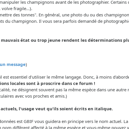
manipuler les champignons avant de les photographier. Certains ca
olve fragile...).
n "mettre des tonnes". En général, une photo du ou des champignon
nts du champignon. Il vous sera parfois demandé de photographier
uvais état ou trop jeune rendent les déterminations plus 
r un message
)
il est essentiel d'utiliser le même langage. Donc, à moins d'abor
ons locales sont à proscrire dans ce forum !
calité, ne désignent souvent pas la même espèce dans une autre 
culaires avec vos proches et amis.)
ctuels, l'usage veut qu'ils soient écrits en italique.
e données est GBIF vous guidera en principe vers le nom actuel. L
n nom différent affecté à la même espèce et vous-même pouvez vou