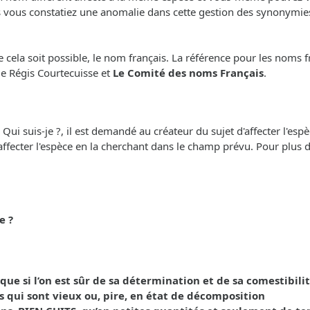
s vous constatiez une anomalie dans cette gestion des synonymies,
cela soit possible, le nom français. La référence pour les noms f
 de Régis Courtecuisse et
Le Comité des noms Français
.
i suis-je ?, il est demandé au créateur du sujet d'affecter l'espèc
'affecter l'espèce en la cherchant dans le champ prévu. Pour plus de 
e ?
 si l’on est sûr de sa détermination et de sa comestibilit
s qui sont vieux ou, pire, en état de décomposition