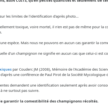
, BIEN CUITS, qu’en petites quantités et seulement de t
r les limites de l'identification d'après photo...
tiellement toxique, voire mortel, il n'en est pas de même pour l
e.
é d'une espèce. Mais nous ne pouvons en aucun cas garantir la co
uelle d'un champignon ne signifie en aucun cas que celui-ci est c
xiques
par Couderc JM (2008), Mémoire de l'Académie des Science
, d'après une conférence de Paul Pirot de la Société Mycologique 
nscientes demandent une identification seulement après avoir con
. à ne surtout pas suivre.
 garantir la comestibilité des champignons récoltés.