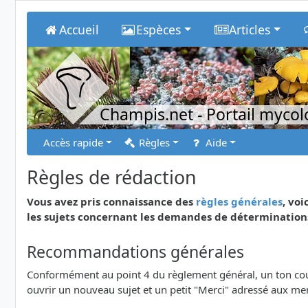
Accueil
Espèces
Articles
Champis.net
- Portail myco
Accès rapide
Règles
Aide
Règles de rédaction
Vous avez pris connaissance des
règles générales
, vo
les sujets concernant les demandes de détermination
Recommandations générales
Conformément au point 4 du règlement général, un ton court
ouvrir un nouveau sujet et un petit "Merci" adressé aux m