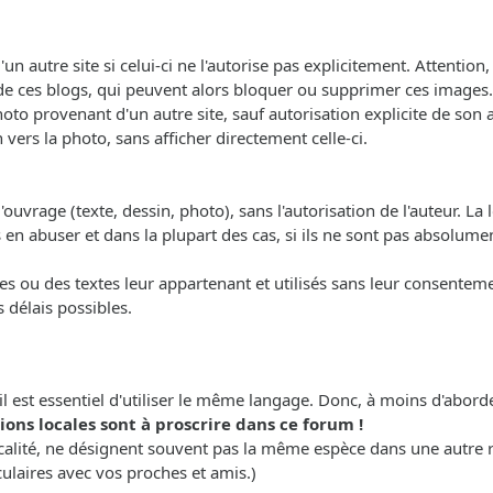
'un autre site si celui-ci ne l'autorise pas explicitement. Attenti
de ces blogs, qui peuvent alors bloquer ou supprimer ces images.
oto provenant d'un autre site, sauf autorisation explicite de son a
 vers la photo, sans afficher directement celle-ci.
ouvrage (texte, dessin, photo), sans l'autorisation de l'auteur. La lo
as en abuser et dans la plupart des cas, si ils ne sont pas absol
s ou des textes leur appartenant et utilisés sans leur consentemen
s délais possibles.
il est essentiel d'utiliser le même langage. Donc, à moins d'abor
ons locales sont à proscrire dans ce forum !
calité, ne désignent souvent pas la même espèce dans une autre 
culaires avec vos proches et amis.)