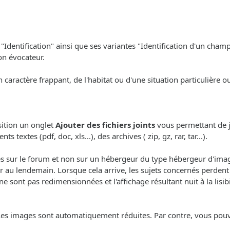
"Identification" ainsi que ses variantes "Identification d'un champ
on évocateur.
n caractère frappant, de l'habitat ou d'une situation particulière 
sition un onglet
Ajouter des fichiers joints
vous permettant de j
textes (pdf, doc, xls...), des archives ( zip, gz, rar, tar...).
sur le forum et non sur un hébergeur du type hébergeur d'images
 au lendemain. Lorsque cela arrive, les sujets concernés perdent 
ont pas redimensionnées et l'affichage résultant nuit à la lisibil
Les images sont automatiquement réduites. Par contre, vous pouve