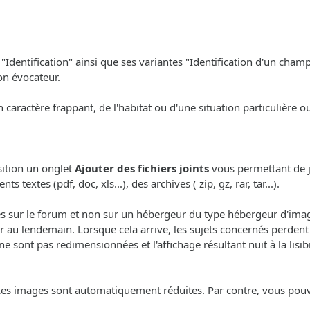
"Identification" ainsi que ses variantes "Identification d'un champ
on évocateur.
n caractère frappant, de l'habitat ou d'une situation particulière 
sition un onglet
Ajouter des fichiers joints
vous permettant de j
textes (pdf, doc, xls...), des archives ( zip, gz, rar, tar...).
sur le forum et non sur un hébergeur du type hébergeur d'images
 au lendemain. Lorsque cela arrive, les sujets concernés perdent 
ont pas redimensionnées et l'affichage résultant nuit à la lisibil
Les images sont automatiquement réduites. Par contre, vous pouve