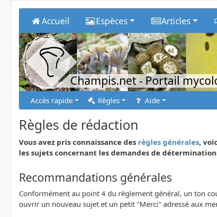
Accueil
Espèces
Articles
Champis.net
- Portail myco
Accès rapide
Règles
Aide
Règles de rédaction
Vous avez pris connaissance des
règles générales
, vo
les sujets concernant les demandes de détermination
Recommandations générales
Conformément au point 4 du règlement général, un ton court
ouvrir un nouveau sujet et un petit "Merci" adressé aux m