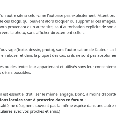
'un autre site si celui-ci ne l'autorise pas explicitement. Attenti
de ces blogs, qui peuvent alors bloquer ou supprimer ces images.
oto provenant d'un autre site, sauf autorisation explicite de son a
 vers la photo, sans afficher directement celle-ci.
ouvrage (texte, dessin, photo), sans l'autorisation de l'auteur. La lo
as en abuser et dans la plupart des cas, si ils ne sont pas absol
s ou des textes leur appartenant et utilisés sans leur consentemen
s délais possibles.
il est essentiel d'utiliser le même langage. Donc, à moins d'abor
ons locales sont à proscrire dans ce forum !
calité, ne désignent souvent pas la même espèce dans une autre 
culaires avec vos proches et amis.)