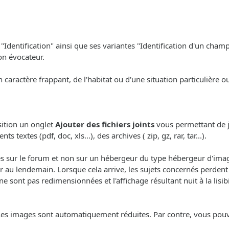
"Identification" ainsi que ses variantes "Identification d'un champ
on évocateur.
n caractère frappant, de l'habitat ou d'une situation particulière 
sition un onglet
Ajouter des fichiers joints
vous permettant de j
textes (pdf, doc, xls...), des archives ( zip, gz, rar, tar...).
sur le forum et non sur un hébergeur du type hébergeur d'images
 au lendemain. Lorsque cela arrive, les sujets concernés perdent 
ont pas redimensionnées et l'affichage résultant nuit à la lisibil
Les images sont automatiquement réduites. Par contre, vous pouve