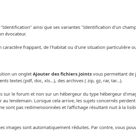
"Identification" ainsi que ses variantes "Identification d'un champ
on évocateur.
n caractère frappant, de l'habitat ou d'une situation particulière 
sition un onglet
Ajouter des fichiers joints
vous permettant de j
textes (pdf, doc, xls...), des archives ( zip, gz, rar, tar...).
sur le forum et non sur un hébergeur du type hébergeur d'images
 au lendemain. Lorsque cela arrive, les sujets concernés perdent 
ont pas redimensionnées et l'affichage résultant nuit à la lisibil
Les images sont automatiquement réduites. Par contre, vous pouve