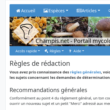
Accueil
Espèces
Articles
Champis.net
- Portail myco
Accès rapide
Règles
Aide
Règles de rédaction
Vous avez pris connaissance des
règles générales
, vo
les sujets concernant les demandes de détermination
Recommandations générales
Conformément au point 4 du règlement général, un ton court
ouvrir un nouveau sujet et un petit "Merci" adressé aux m