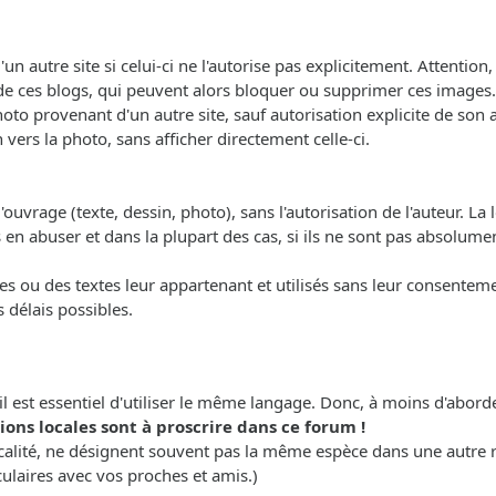
'un autre site si celui-ci ne l'autorise pas explicitement. Attenti
de ces blogs, qui peuvent alors bloquer ou supprimer ces images.
oto provenant d'un autre site, sauf autorisation explicite de son a
 vers la photo, sans afficher directement celle-ci.
ouvrage (texte, dessin, photo), sans l'autorisation de l'auteur. La lo
as en abuser et dans la plupart des cas, si ils ne sont pas absol
s ou des textes leur appartenant et utilisés sans leur consentemen
s délais possibles.
il est essentiel d'utiliser le même langage. Donc, à moins d'abor
ons locales sont à proscrire dans ce forum !
calité, ne désignent souvent pas la même espèce dans une autre 
culaires avec vos proches et amis.)