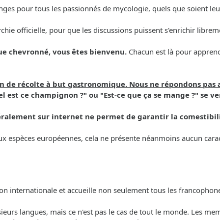
ges pour tous les passionnés de mycologie, quels que soient leur 
archie officielle, pour que les discussions puissent s'enrichir libr
ue chevronné, vous êtes bienvenu.
Chacun est là pour apprendr
ion de récolte à but gastronomique. Nous ne répondons pas 
l est ce champignon ?" ou "Est-ce que ça se mange ?" se ve
ralement sur internet ne permet de garantir la comestibil
 aux espèces européennes, cela ne présente néanmoins aucun caract
ion internationale et accueille non seulement tous les francoph
lusieurs langues, mais ce n'est pas le cas de tout le monde. Les