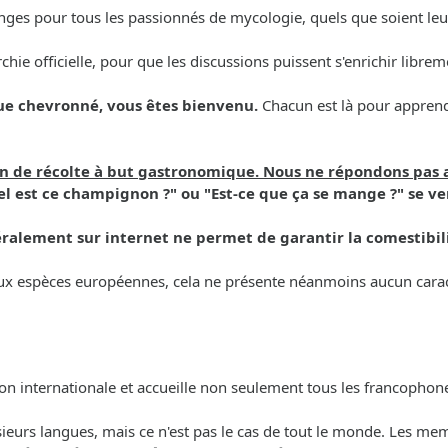
ges pour tous les passionnés de mycologie, quels que soient leur 
archie officielle, pour que les discussions puissent s'enrichir libr
ue chevronné, vous êtes bienvenu.
Chacun est là pour apprendr
ion de récolte à but gastronomique. Nous ne répondons pas 
l est ce champignon ?" ou "Est-ce que ça se mange ?" se ve
ralement sur internet ne permet de garantir la comestibil
 aux espèces européennes, cela ne présente néanmoins aucun caract
ion internationale et accueille non seulement tous les francoph
lusieurs langues, mais ce n'est pas le cas de tout le monde. Les