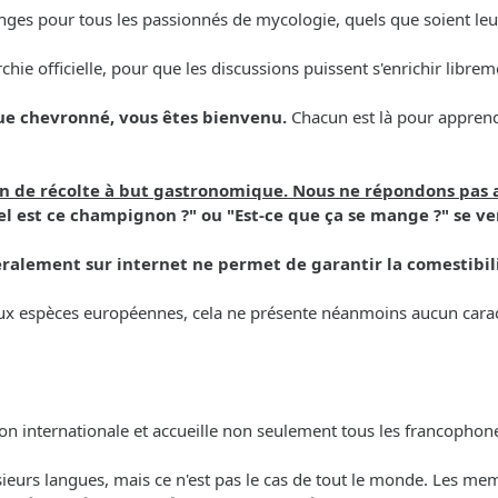
ges pour tous les passionnés de mycologie, quels que soient leur 
archie officielle, pour que les discussions puissent s'enrichir libr
ue chevronné, vous êtes bienvenu.
Chacun est là pour apprendr
ion de récolte à but gastronomique. Nous ne répondons pas 
l est ce champignon ?" ou "Est-ce que ça se mange ?" se ve
ralement sur internet ne permet de garantir la comestibil
 aux espèces européennes, cela ne présente néanmoins aucun caract
ion internationale et accueille non seulement tous les francoph
lusieurs langues, mais ce n'est pas le cas de tout le monde. Les