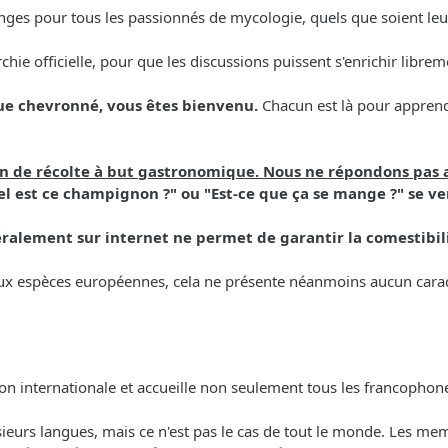
ges pour tous les passionnés de mycologie, quels que soient leur 
archie officielle, pour que les discussions puissent s'enrichir libr
ue chevronné, vous êtes bienvenu.
Chacun est là pour apprendr
ion de récolte à but gastronomique. Nous ne répondons pas 
l est ce champignon ?" ou "Est-ce que ça se mange ?" se ve
ralement sur internet ne permet de garantir la comestibil
 aux espèces européennes, cela ne présente néanmoins aucun caract
ion internationale et accueille non seulement tous les francoph
lusieurs langues, mais ce n'est pas le cas de tout le monde. Les