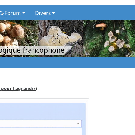
Forum
Divers
logique francophone
 pour l'agrandir
)
: