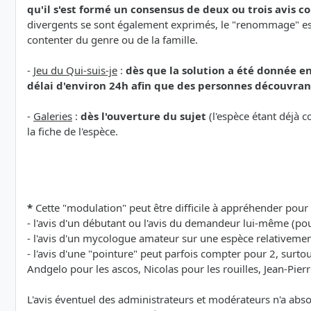
qu'il s'est formé un consensus de deux ou trois avis 
divergents se sont également exprimés, le "renommage" est é
contenter du genre ou de la famille.
-
Jeu du Qui-suis-je
:
dès que la solution a été donnée en
délai d'environ 24h afin que des personnes découvrant
-
Galeries
:
dès l'ouverture du sujet
(l'espèce étant déjà c
la fiche de l'espèce.
*
Cette "modulation" peut être difficile à appréhender pour 
- l'avis d'un débutant ou l'avis du demandeur lui-même (pou
- l'avis d'un mycologue amateur sur une espèce relativem
- l'avis d'une "pointure" peut parfois compter pour 2, surt
Andgelo pour les ascos, Nicolas pour les rouilles, Jean-Pierr
L'avis éventuel des administrateurs et modérateurs n'a abs