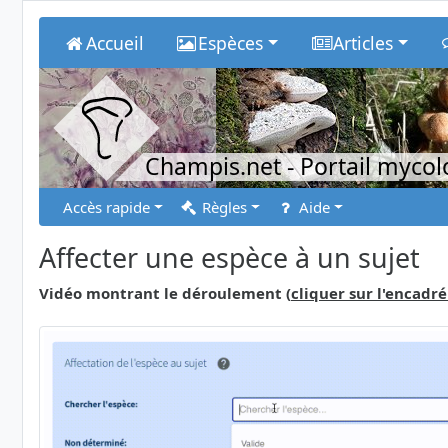
Accueil
Espèces
Articles
Champis.net
- Portail myco
Accès rapide
Règles
Aide
Affecter une espèce à un sujet
Vidéo montrant le déroulement (
cliquer sur l'encadré