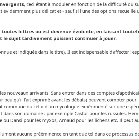
convergents
, ceci étant à moduler en fonction de la difficulté du 
videmment plus délicat et - sauf si l'une des options recueille un
 toutes lettres ou est devenue évidente, en laissant toutef
 le sujet tardivement puissent continuer à jouer.
onnue et indiquée dans le titre). Il est indispensable d'affecter l'
les nouveaux arrivants. Sans entrer dans des comptes d'apothicai
r peu qu'il l'ait exprimé avant les débats) peuvent compter pour 1
ent commune ou celui d'un mycologue expérimenté sur une espèce
out dans son domaine : par exemple Castor pour les russules, Herv
e ou Dansi pour les myxos, Arnaud pour les lichens etc. Il peut aus
olument aucune prééminence en tant que tel dans ce processus de d