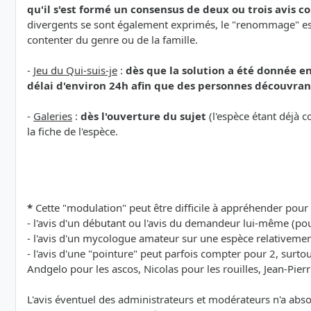
qu'il s'est formé un consensus de deux ou trois avis 
divergents se sont également exprimés, le "renommage" est é
contenter du genre ou de la famille.
-
Jeu du Qui-suis-je
:
dès que la solution a été donnée en
délai d'environ 24h afin que des personnes découvrant
-
Galeries
:
dès l'ouverture du sujet
(l'espèce étant déjà c
la fiche de l'espèce.
*
Cette "modulation" peut être difficile à appréhender pour 
- l'avis d'un débutant ou l'avis du demandeur lui-même (pou
- l'avis d'un mycologue amateur sur une espèce relativem
- l'avis d'une "pointure" peut parfois compter pour 2, surt
Andgelo pour les ascos, Nicolas pour les rouilles, Jean-Pierr
L'avis éventuel des administrateurs et modérateurs n'a abs