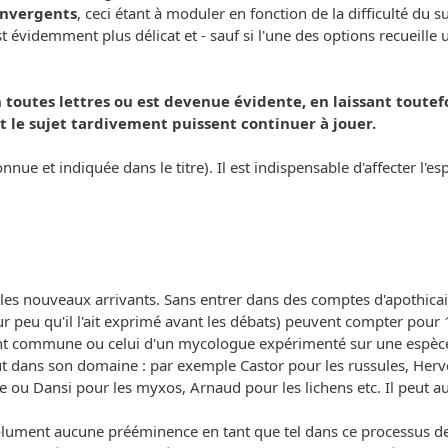
convergents
, ceci étant à moduler en fonction de la difficulté du 
videmment plus délicat et - sauf si l'une des options recueille un
 toutes lettres ou est devenue évidente, en laissant toutef
 le sujet tardivement puissent continuer à jouer.
onnue et indiquée dans le titre). Il est indispensable d'affecter l'
les nouveaux arrivants. Sans entrer dans des comptes d'apothicai
r peu qu'il l'ait exprimé avant les débats) peuvent compter pour 1
ent commune ou celui d'un mycologue expérimenté sur une espèce
out dans son domaine : par exemple Castor pour les russules, Herv
e ou Dansi pour les myxos, Arnaud pour les lichens etc. Il peut aus
olument aucune prééminence en tant que tel dans ce processus de d