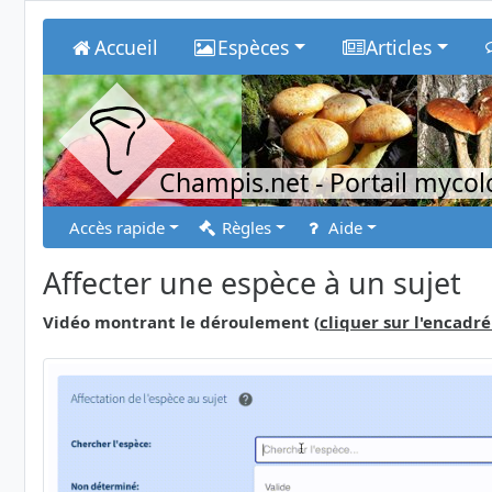
Accueil
Espèces
Articles
Champis.net
- Portail myco
Accès rapide
Règles
Aide
Affecter une espèce à un sujet
Vidéo montrant le déroulement (
cliquer sur l'encadré