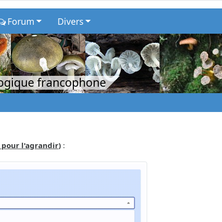
Forum
Divers
logique francophone
 pour l'agrandir
)
: