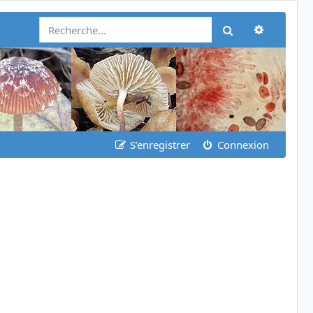
Recherch
Rechercher
S’enregistrer
Connexion