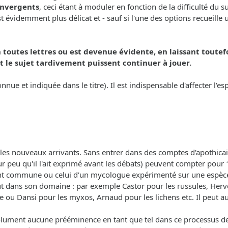
convergents
, ceci étant à moduler en fonction de la difficulté du 
videmment plus délicat et - sauf si l'une des options recueille un
 toutes lettres ou est devenue évidente, en laissant toutef
 le sujet tardivement puissent continuer à jouer.
onnue et indiquée dans le titre). Il est indispensable d'affecter l'
les nouveaux arrivants. Sans entrer dans des comptes d'apothicai
r peu qu'il l'ait exprimé avant les débats) peuvent compter pour 1
ent commune ou celui d'un mycologue expérimenté sur une espèce
out dans son domaine : par exemple Castor pour les russules, Herv
e ou Dansi pour les myxos, Arnaud pour les lichens etc. Il peut aus
olument aucune prééminence en tant que tel dans ce processus de d