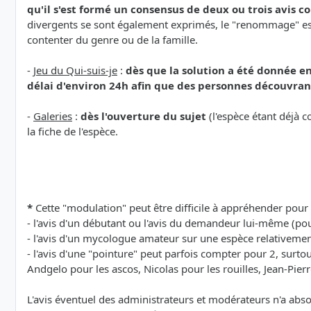
qu'il s'est formé un consensus de deux ou trois avis 
divergents se sont également exprimés, le "renommage" est é
contenter du genre ou de la famille.
-
Jeu du Qui-suis-je
:
dès que la solution a été donnée en
délai d'environ 24h afin que des personnes découvrant
-
Galeries
:
dès l'ouverture du sujet
(l'espèce étant déjà c
la fiche de l'espèce.
*
Cette "modulation" peut être difficile à appréhender pour 
- l'avis d'un débutant ou l'avis du demandeur lui-même (pou
- l'avis d'un mycologue amateur sur une espèce relativem
- l'avis d'une "pointure" peut parfois compter pour 2, surt
Andgelo pour les ascos, Nicolas pour les rouilles, Jean-Pierr
L'avis éventuel des administrateurs et modérateurs n'a abs