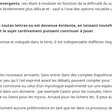
convergents
, ceci étant à moduler en fonction de la difficulté du 
videmment plus délicat et - sauf si l'une des options recueille un
 toutes lettres ou est devenue évidente, en laissant toutef
 le sujet tardivement puissent continuer à jouer.
onnue et indiquée dans le titre). Il est indispensable d'affecter l'
les nouveaux arrivants. Sans entrer dans des comptes d'apothicai
r peu qu'il l'ait exprimé avant les débats) peuvent compter pour 1
ent commune ou celui d'un mycologue expérimenté sur une espèce
out dans son domaine : par exemple Castor pour les russules, Herv
e ou Dansi pour les myxos, Arnaud pour les lichens etc. Il peut aus
olument aucune prééminence en tant que tel dans ce processus de d