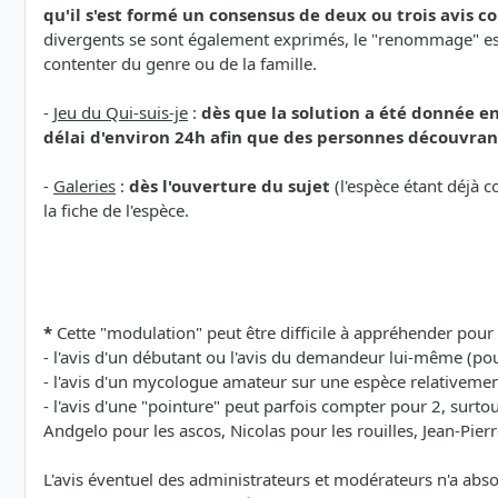
qu'il s'est formé un consensus de deux ou trois avis 
divergents se sont également exprimés, le "renommage" est é
contenter du genre ou de la famille.
-
Jeu du Qui-suis-je
:
dès que la solution a été donnée en
délai d'environ 24h afin que des personnes découvrant
-
Galeries
:
dès l'ouverture du sujet
(l'espèce étant déjà c
la fiche de l'espèce.
*
Cette "modulation" peut être difficile à appréhender pour 
- l'avis d'un débutant ou l'avis du demandeur lui-même (pou
- l'avis d'un mycologue amateur sur une espèce relativem
- l'avis d'une "pointure" peut parfois compter pour 2, surt
Andgelo pour les ascos, Nicolas pour les rouilles, Jean-Pierr
L'avis éventuel des administrateurs et modérateurs n'a abs