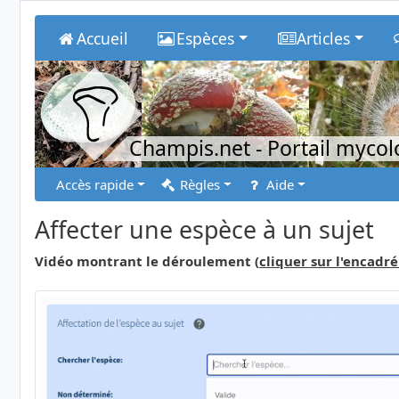
Accueil
Espèces
Articles
Champis.net
- Portail myco
Accès rapide
Règles
Aide
Affecter une espèce à un sujet
Vidéo montrant le déroulement (
cliquer sur l'encadré