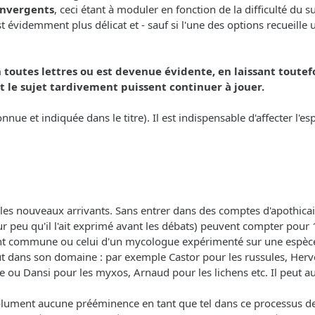
convergents
, ceci étant à moduler en fonction de la difficulté du 
videmment plus délicat et - sauf si l'une des options recueille un
 toutes lettres ou est devenue évidente, en laissant toutef
 le sujet tardivement puissent continuer à jouer.
onnue et indiquée dans le titre). Il est indispensable d'affecter l'
les nouveaux arrivants. Sans entrer dans des comptes d'apothicai
r peu qu'il l'ait exprimé avant les débats) peuvent compter pour 1
ent commune ou celui d'un mycologue expérimenté sur une espèce
out dans son domaine : par exemple Castor pour les russules, Herv
e ou Dansi pour les myxos, Arnaud pour les lichens etc. Il peut aus
olument aucune prééminence en tant que tel dans ce processus de d