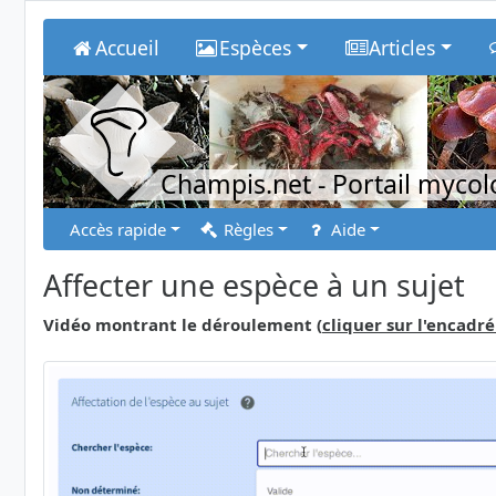
Accueil
Espèces
Articles
Champis.net
- Portail myco
Accès rapide
Règles
Aide
Affecter une espèce à un sujet
Vidéo montrant le déroulement (
cliquer sur l'encadré