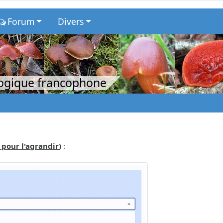
Forum
Divers
logique francophone
 pour l'agrandir
)
: