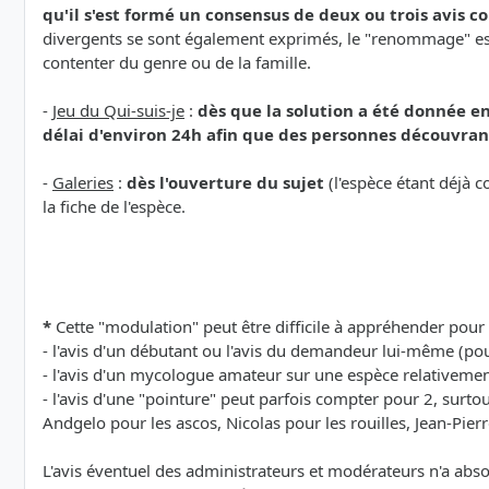
qu'il s'est formé un consensus de deux ou trois avis 
divergents se sont également exprimés, le "renommage" est é
contenter du genre ou de la famille.
-
Jeu du Qui-suis-je
:
dès que la solution a été donnée en
délai d'environ 24h afin que des personnes découvrant
-
Galeries
:
dès l'ouverture du sujet
(l'espèce étant déjà c
la fiche de l'espèce.
*
Cette "modulation" peut être difficile à appréhender pour 
- l'avis d'un débutant ou l'avis du demandeur lui-même (pou
- l'avis d'un mycologue amateur sur une espèce relativem
- l'avis d'une "pointure" peut parfois compter pour 2, surt
Andgelo pour les ascos, Nicolas pour les rouilles, Jean-Pierr
L'avis éventuel des administrateurs et modérateurs n'a abs