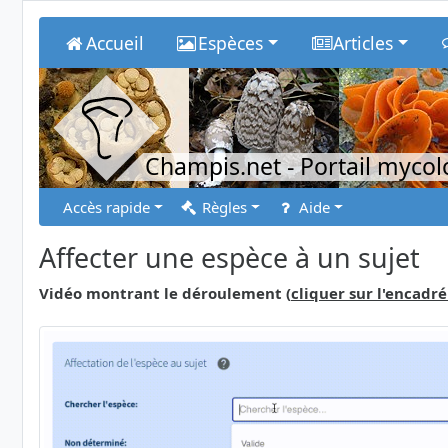
Accueil
Espèces
Articles
Champis.net
- Portail myco
Accès rapide
Règles
Aide
Affecter une espèce à un sujet
Vidéo montrant le déroulement (
cliquer sur l'encadré