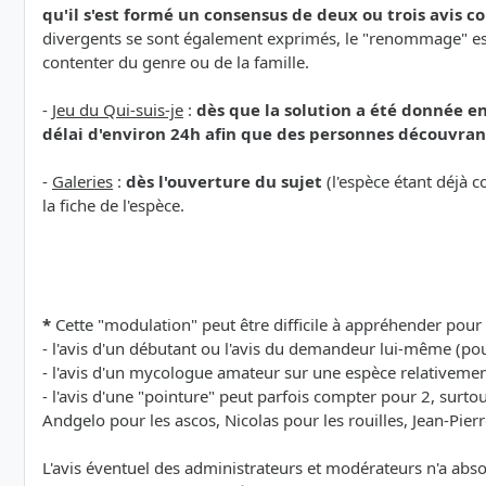
qu'il s'est formé un consensus de deux ou trois avis 
divergents se sont également exprimés, le "renommage" est é
contenter du genre ou de la famille.
-
Jeu du Qui-suis-je
:
dès que la solution a été donnée en
délai d'environ 24h afin que des personnes découvrant
-
Galeries
:
dès l'ouverture du sujet
(l'espèce étant déjà c
la fiche de l'espèce.
*
Cette "modulation" peut être difficile à appréhender pour 
- l'avis d'un débutant ou l'avis du demandeur lui-même (pou
- l'avis d'un mycologue amateur sur une espèce relativem
- l'avis d'une "pointure" peut parfois compter pour 2, surt
Andgelo pour les ascos, Nicolas pour les rouilles, Jean-Pierr
L'avis éventuel des administrateurs et modérateurs n'a abs