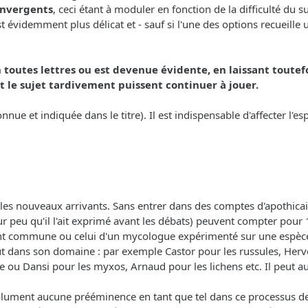
convergents
, ceci étant à moduler en fonction de la difficulté du 
videmment plus délicat et - sauf si l'une des options recueille un
 toutes lettres ou est devenue évidente, en laissant toutef
 le sujet tardivement puissent continuer à jouer.
onnue et indiquée dans le titre). Il est indispensable d'affecter l'
les nouveaux arrivants. Sans entrer dans des comptes d'apothicai
r peu qu'il l'ait exprimé avant les débats) peuvent compter pour 1
ent commune ou celui d'un mycologue expérimenté sur une espèce
out dans son domaine : par exemple Castor pour les russules, Herv
e ou Dansi pour les myxos, Arnaud pour les lichens etc. Il peut aus
olument aucune prééminence en tant que tel dans ce processus de d