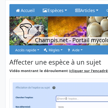
Accueil
Espèces
Articles
Champis.net
- Portail myco
Accès rapide
Règles
Aide
Affecter une espèce à un sujet
Vidéo montrant le déroulement (
cliquer sur l'encadré