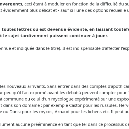
convergents
, ceci étant à moduler en fonction de la difficulté du 
videmment plus délicat et - sauf si l'une des options recueille un
 toutes lettres ou est devenue évidente, en laissant toutef
 le sujet tardivement puissent continuer à jouer.
onnue et indiquée dans le titre). Il est indispensable d'affecter l'
les nouveaux arrivants. Sans entrer dans des comptes d'apothicai
r peu qu'il l'ait exprimé avant les débats) peuvent compter pour 1
ent commune ou celui d'un mycologue expérimenté sur une espèce
out dans son domaine : par exemple Castor pour les russules, Herv
e ou Dansi pour les myxos, Arnaud pour les lichens etc. Il peut aus
olument aucune prééminence en tant que tel dans ce processus de d