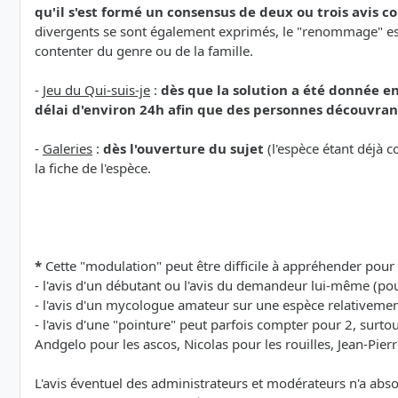
qu'il s'est formé un consensus de deux ou trois avis 
divergents se sont également exprimés, le "renommage" est é
contenter du genre ou de la famille.
-
Jeu du Qui-suis-je
:
dès que la solution a été donnée en
délai d'environ 24h afin que des personnes découvrant
-
Galeries
:
dès l'ouverture du sujet
(l'espèce étant déjà c
la fiche de l'espèce.
*
Cette "modulation" peut être difficile à appréhender pour 
- l'avis d'un débutant ou l'avis du demandeur lui-même (pou
- l'avis d'un mycologue amateur sur une espèce relativem
- l'avis d'une "pointure" peut parfois compter pour 2, surt
Andgelo pour les ascos, Nicolas pour les rouilles, Jean-Pierr
L'avis éventuel des administrateurs et modérateurs n'a abs