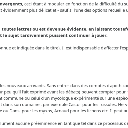
convergents
, ceci étant à moduler en fonction de la difficulté du 
videmment plus délicat et - sauf si l'une des options recueille un
 toutes lettres ou est devenue évidente, en laissant toutef
 le sujet tardivement puissent continuer à jouer.
onnue et indiquée dans le titre). Il est indispensable d'affecter l'
les nouveaux arrivants. Sans entrer dans des comptes d'apothicai
r peu qu'il l'ait exprimé avant les débats) peuvent compter pour 1
ent commune ou celui d'un mycologue expérimenté sur une espèce
out dans son domaine : par exemple Castor pour les russules, Herv
e ou Dansi pour les myxos, Arnaud pour les lichens etc. Il peut aus
olument aucune prééminence en tant que tel dans ce processus de d