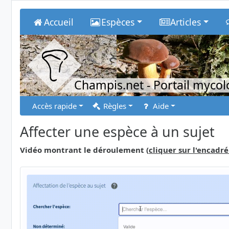
Accueil
Espèces
Articles
Champis.net
- Portail myco
Accès rapide
Règles
Aide
Affecter une espèce à un sujet
Vidéo montrant le déroulement (
cliquer sur l'encadré