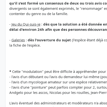
qu'il s'est formé un consensus de deux ou trois avis 
divergents se sont également exprimés, le "renommage" est é
contenter du genre ou de la famille.
-
Jeu du Qui-suis-je
:
dès que la solution a été donnée en
délai d'environ 24h afin que des personnes découvrant
-
Galeries
:
dès l'ouverture du sujet
(l'espèce étant déjà c
la fiche de l'espèce.
*
Cette "modulation" peut être difficile à appréhender pour 
- l'avis d'un débutant ou l'avis du demandeur lui-même (pou
- l'avis d'un mycologue amateur sur une espèce relativem
- l'avis d'une "pointure" peut parfois compter pour 2, surt
Andgelo pour les ascos, Nicolas pour les rouilles, Jean-Pierr
L'avis éventuel des administrateurs et modérateurs n'a abs