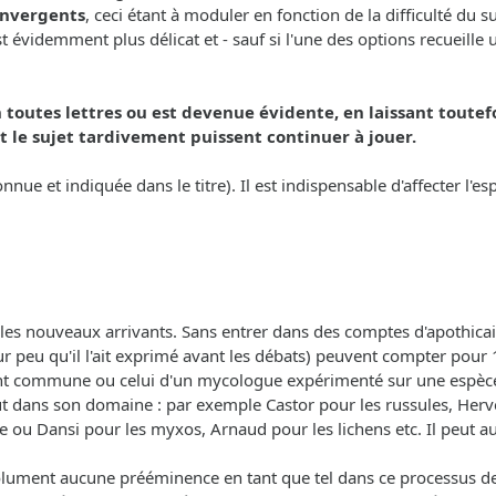
convergents
, ceci étant à moduler en fonction de la difficulté du 
videmment plus délicat et - sauf si l'une des options recueille un
 toutes lettres ou est devenue évidente, en laissant toutef
 le sujet tardivement puissent continuer à jouer.
onnue et indiquée dans le titre). Il est indispensable d'affecter l'
les nouveaux arrivants. Sans entrer dans des comptes d'apothicai
r peu qu'il l'ait exprimé avant les débats) peuvent compter pour 1
ent commune ou celui d'un mycologue expérimenté sur une espèce
out dans son domaine : par exemple Castor pour les russules, Herv
e ou Dansi pour les myxos, Arnaud pour les lichens etc. Il peut aus
olument aucune prééminence en tant que tel dans ce processus de d