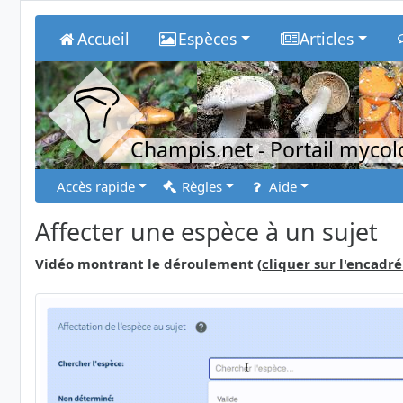
Accueil
Espèces
Articles
Champis.net
- Portail myco
Accès rapide
Règles
Aide
Affecter une espèce à un sujet
Vidéo montrant le déroulement (
cliquer sur l'encadré