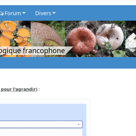
Forum
Divers
logique francophone
 pour l'agrandir
)
: