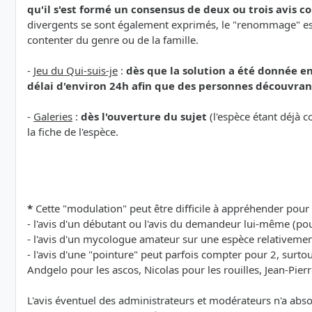
qu'il s'est formé un consensus de deux ou trois avis 
divergents se sont également exprimés, le "renommage" est é
contenter du genre ou de la famille.
-
Jeu du Qui-suis-je
:
dès que la solution a été donnée en
délai d'environ 24h afin que des personnes découvrant
-
Galeries
:
dès l'ouverture du sujet
(l'espèce étant déjà c
la fiche de l'espèce.
*
Cette "modulation" peut être difficile à appréhender pour 
- l'avis d'un débutant ou l'avis du demandeur lui-même (pou
- l'avis d'un mycologue amateur sur une espèce relativem
- l'avis d'une "pointure" peut parfois compter pour 2, surt
Andgelo pour les ascos, Nicolas pour les rouilles, Jean-Pierr
L'avis éventuel des administrateurs et modérateurs n'a abs