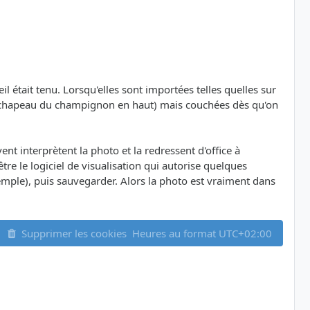
était tenu. Lorsqu'elles sont importées telles quelles sur
ns (chapeau du champignon en haut) mais couchées dès qu'on
ent interprètent la photo et la redressent d'office à
 être le logiciel de visualisation qui autorise quelques
xemple), puis sauvegarder. Alors la photo est vraiment dans
Supprimer les cookies
Heures au format
UTC+02:00