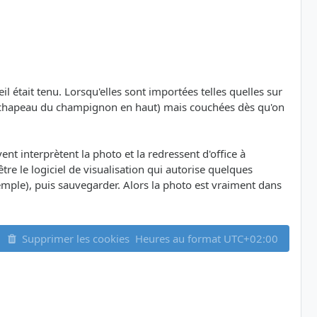
était tenu. Lorsqu'elles sont importées telles quelles sur
ns (chapeau du champignon en haut) mais couchées dès qu'on
ent interprètent la photo et la redressent d'office à
 être le logiciel de visualisation qui autorise quelques
xemple), puis sauvegarder. Alors la photo est vraiment dans
Supprimer les cookies
Heures au format
UTC+02:00