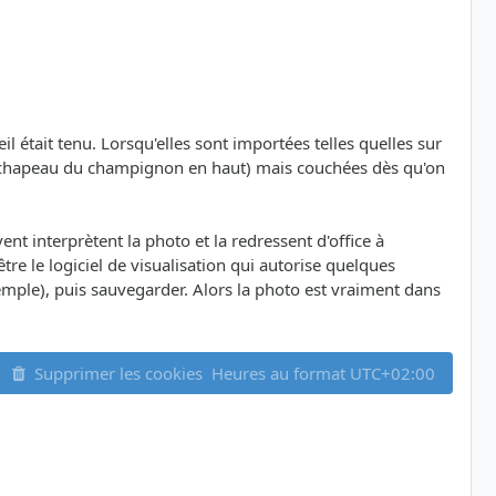
était tenu. Lorsqu'elles sont importées telles quelles sur
ns (chapeau du champignon en haut) mais couchées dès qu'on
ent interprètent la photo et la redressent d'office à
 être le logiciel de visualisation qui autorise quelques
xemple), puis sauvegarder. Alors la photo est vraiment dans
Supprimer les cookies
Heures au format
UTC+02:00