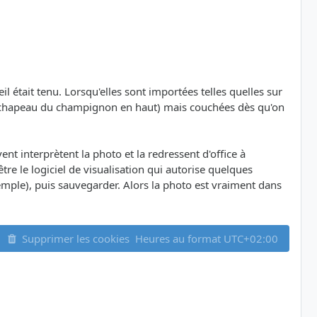
était tenu. Lorsqu'elles sont importées telles quelles sur
ns (chapeau du champignon en haut) mais couchées dès qu'on
ent interprètent la photo et la redressent d'office à
 être le logiciel de visualisation qui autorise quelques
xemple), puis sauvegarder. Alors la photo est vraiment dans
Supprimer les cookies
Heures au format
UTC+02:00