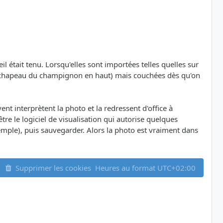
était tenu. Lorsqu'elles sont importées telles quelles sur
ns (chapeau du champignon en haut) mais couchées dès qu'on
ent interprètent la photo et la redressent d'office à
 être le logiciel de visualisation qui autorise quelques
xemple), puis sauvegarder. Alors la photo est vraiment dans
Supprimer les cookies
Heures au format
UTC+02:00