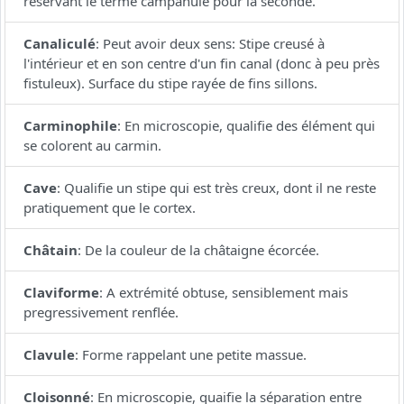
réservant le terme campanulé pour la seconde.
Canaliculé
:
Peut avoir deux sens: Stipe creusé à
l'intérieur et en son centre d'un fin canal (donc à peu près
fistuleux). Surface du stipe rayée de fins sillons.
Carminophile
:
En microscopie, qualifie des élément qui
se colorent au carmin.
Cave
:
Qualifie un stipe qui est très creux, dont il ne reste
pratiquement que le cortex.
Châtain
:
De la couleur de la châtaigne écorcée.
Claviforme
:
A extrémité obtuse, sensiblement mais
pregressivement renflée.
Clavule
:
Forme rappelant une petite massue.
Cloisonné
:
En microscopie, quaifie la séparation entre