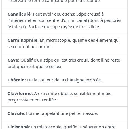
réservant le terme campanulé pour la seconde.
Canaliculé
:
Peut avoir deux sens: Stipe creusé à
l'intérieur et en son centre d'un fin canal (donc à peu près
fistuleux). Surface du stipe rayée de fins sillons.
Carminophile
:
En microscopie, qualifie des élément qui
se colorent au carmin.
Cave
:
Qualifie un stipe qui est très creux, dont il ne reste
pratiquement que le cortex.
Châtain
:
De la couleur de la châtaigne écorcée.
Claviforme
:
A extrémité obtuse, sensiblement mais
pregressivement renflée.
Clavule
:
Forme rappelant une petite massue.
Cloisonné
:
En microscopie, quaifie la séparation entre