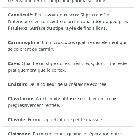
réservant le terme campanulé pour la seconde.
Canaliculé
:
Peut avoir deux sens: Stipe creusé à
l'intérieur et en son centre d'un fin canal (donc à peu près
fistuleux). Surface du stipe rayée de fins sillons.
Carminophile
:
En microscopie, qualifie des élément qui
se colorent au carmin.
Cave
:
Qualifie un stipe qui est très creux, dont il ne reste
pratiquement que le cortex.
Châtain
:
De la couleur de la châtaigne écorcée.
Claviforme
:
A extrémité obtuse, sensiblement mais
pregressivement renflée.
Clavule
:
Forme rappelant une petite massue.
Cloisonné
:
En microscopie, quaifie la séparation entre