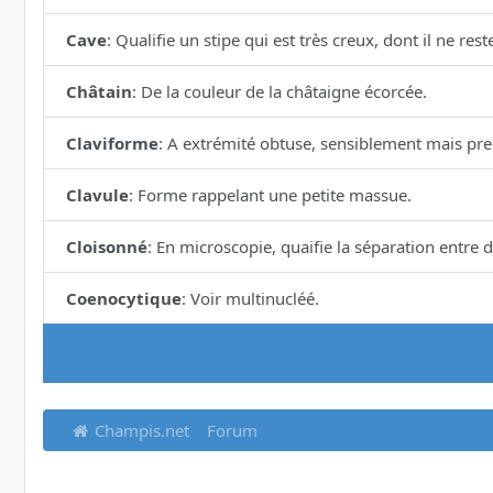
Cave
:
Qualifie un stipe qui est très creux, dont il ne re
Châtain
:
De la couleur de la châtaigne écorcée.
Claviforme
:
A extrémité obtuse, sensiblement mais pre
Clavule
:
Forme rappelant une petite massue.
Cloisonné
:
En microscopie, quaifie la séparation entre
Coenocytique
:
Voir multinucléé.
Champis.net
Forum