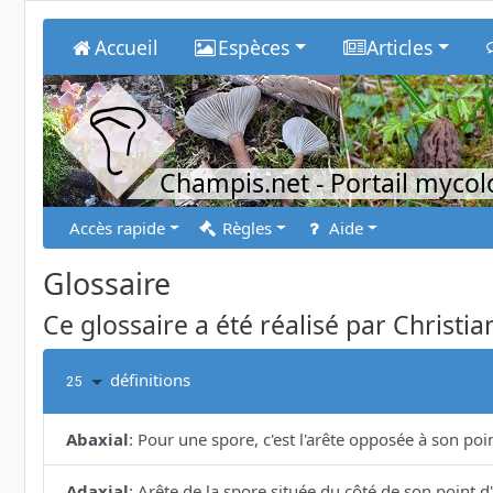
Accueil
Espèces
Articles
Champis.net
- Portail myco
Accès rapide
Règles
Aide
Glossaire
Ce glossaire a été réalisé par Christia
définitions
25
Abaxial
:
Pour une spore, c'est l'arête opposée à son poi
Adaxial
:
Arête de la spore située du côté de son point d