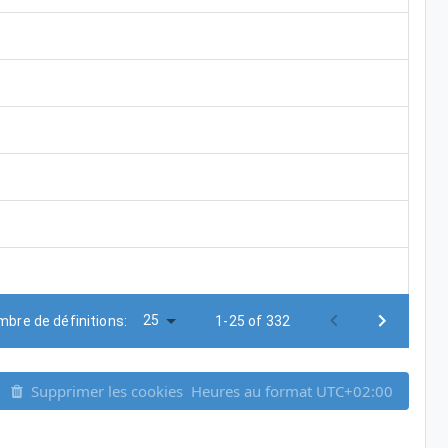
25
bre de définitions:
1-25 of 332
Supprimer les cookies
Heures au format
UTC+02:00