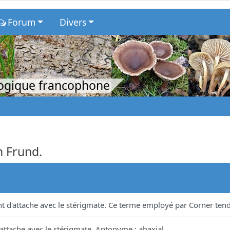
Forum
Divers
logique francophone
n Frund.
nt d'attache avec le stérigmate. Ce terme employé par Corner tend
'attache avec le stérigmate. Antonyme : abaxial.