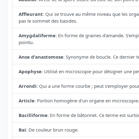
Affleurant
:
Qui se trouve au même niveau que les organe
pas le sommet des basides.
Amygdaliforme
:
En forme de graines d'amande. S'empl
pointu.
Anse d'anastomose
:
Synonyme de boucle. Ce dernier te
Apophyse
:
Utilisé en microscopie pour désigner une petit
Arrondi
:
Qui a une forme courbe ; peut s'employer pour 
Article
:
Portion homogène d'un organe en microscopie
Bacilliforme
:
En forme de bâtonnet. Ce terme est surtou
Bai
:
De couleur brun rouge.