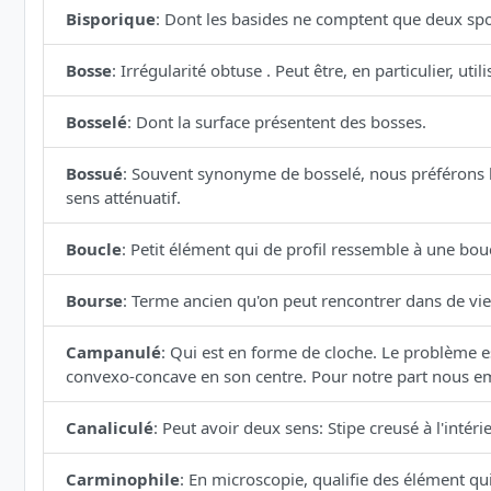
Bisporique
:
Dont les basides ne comptent que deux spor
Bosse
:
Irrégularité obtuse . Peut être, en particulier, u
Bosselé
:
Dont la surface présentent des bosses.
Bossué
:
Souvent synonyme de bosselé, nous préférons l
sens atténuatif.
Boucle
:
Petit élément qui de profil ressemble à une bouc
Bourse
:
Terme ancien qu'on peut rencontrer dans de vie
Campanulé
:
Qui est en forme de cloche. Le problème est
convexo-concave en son centre. Pour notre part nous e
Canaliculé
:
Peut avoir deux sens: Stipe creusé à l'intéri
Carminophile
:
En microscopie, qualifie des élément qu