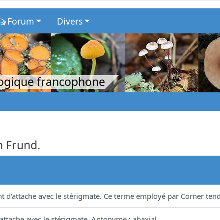
Forum
Divers
logique francophone
n Frund.
nt d'attache avec le stérigmate. Ce terme employé par Corner tend
'attache avec le stérigmate. Antonyme : abaxial.