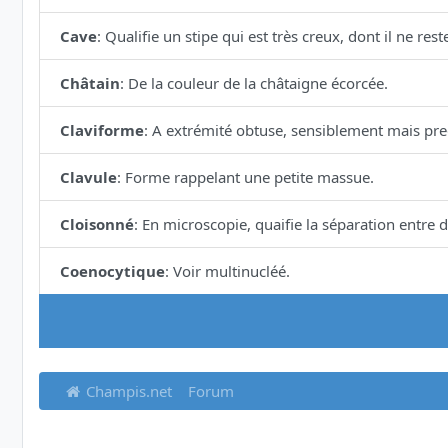
Cave
:
Qualifie un stipe qui est très creux, dont il ne re
Châtain
:
De la couleur de la châtaigne écorcée.
Claviforme
:
A extrémité obtuse, sensiblement mais pre
Clavule
:
Forme rappelant une petite massue.
Cloisonné
:
En microscopie, quaifie la séparation entre
Coenocytique
:
Voir multinucléé.
Champis.net
Forum