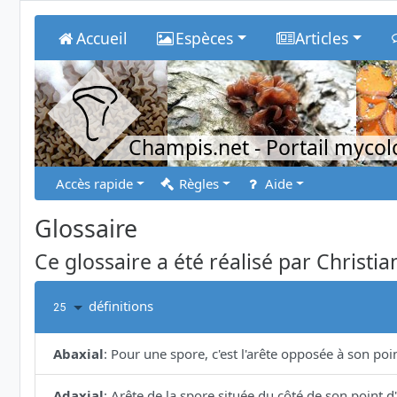
Accueil
Espèces
Articles
Champis.net
- Portail myco
Accès rapide
Règles
Aide
Glossaire
Ce glossaire a été réalisé par Christia
définitions
25
Abaxial
:
Pour une spore, c'est l'arête opposée à son poi
Adaxial
:
Arête de la spore située du côté de son point d