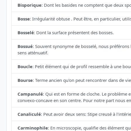
Bisporique
:
Dont les basides ne comptent que deux spor
Bosse
:
Irrégularité obtuse . Peut être, en particulier, u
Bosselé
:
Dont la surface présentent des bosses.
Bossué
:
Souvent synonyme de bosselé, nous préférons l
sens atténuatif.
Boucle
:
Petit élément qui de profil ressemble à une bouc
Bourse
:
Terme ancien qu'on peut rencontrer dans de vie
Campanulé
:
Qui est en forme de cloche. Le problème est
convexo-concave en son centre. Pour notre part nous e
Canaliculé
:
Peut avoir deux sens: Stipe creusé à l'intéri
Carminophile
:
En microscopie, qualifie des élément qu