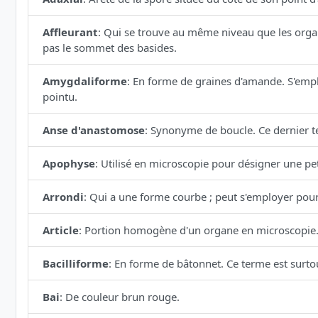
Affleurant
:
Qui se trouve au même niveau que les organe
pas le sommet des basides.
Amygdaliforme
:
En forme de graines d'amande. S'empl
pointu.
Anse d'anastomose
:
Synonyme de boucle. Ce dernier te
Apophyse
:
Utilisé en microscopie pour désigner une petit
Arrondi
:
Qui a une forme courbe ; peut s'employer pour 
Article
:
Portion homogène d'un organe en microscopie
Bacilliforme
:
En forme de bâtonnet. Ce terme est surtou
Bai
:
De couleur brun rouge.