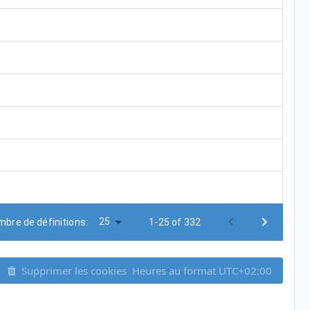
25
bre de définitions:
1-25 of 332
Supprimer les cookies
Heures au format
UTC+02:00