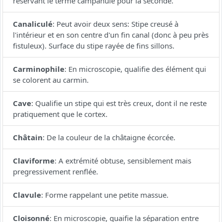
réservant le terme campanulé pour la seconde.
Canaliculé
:
Peut avoir deux sens: Stipe creusé à
l'intérieur et en son centre d'un fin canal (donc à peu près
fistuleux). Surface du stipe rayée de fins sillons.
Carminophile
:
En microscopie, qualifie des élément qui
se colorent au carmin.
Cave
:
Qualifie un stipe qui est très creux, dont il ne reste
pratiquement que le cortex.
Châtain
:
De la couleur de la châtaigne écorcée.
Claviforme
:
A extrémité obtuse, sensiblement mais
pregressivement renflée.
Clavule
:
Forme rappelant une petite massue.
Cloisonné
:
En microscopie, quaifie la séparation entre