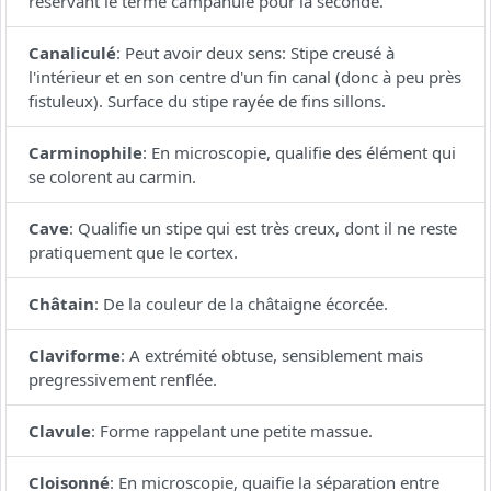
réservant le terme campanulé pour la seconde.
Canaliculé
:
Peut avoir deux sens: Stipe creusé à
l'intérieur et en son centre d'un fin canal (donc à peu près
fistuleux). Surface du stipe rayée de fins sillons.
Carminophile
:
En microscopie, qualifie des élément qui
se colorent au carmin.
Cave
:
Qualifie un stipe qui est très creux, dont il ne reste
pratiquement que le cortex.
Châtain
:
De la couleur de la châtaigne écorcée.
Claviforme
:
A extrémité obtuse, sensiblement mais
pregressivement renflée.
Clavule
:
Forme rappelant une petite massue.
Cloisonné
:
En microscopie, quaifie la séparation entre