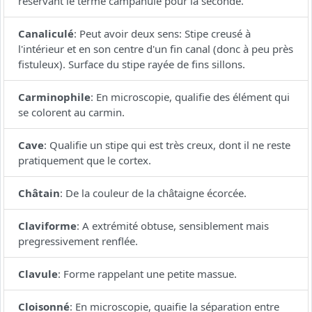
réservant le terme campanulé pour la seconde.
Canaliculé
:
Peut avoir deux sens: Stipe creusé à
l'intérieur et en son centre d'un fin canal (donc à peu près
fistuleux). Surface du stipe rayée de fins sillons.
Carminophile
:
En microscopie, qualifie des élément qui
se colorent au carmin.
Cave
:
Qualifie un stipe qui est très creux, dont il ne reste
pratiquement que le cortex.
Châtain
:
De la couleur de la châtaigne écorcée.
Claviforme
:
A extrémité obtuse, sensiblement mais
pregressivement renflée.
Clavule
:
Forme rappelant une petite massue.
Cloisonné
:
En microscopie, quaifie la séparation entre